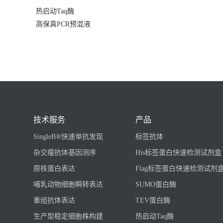
热启动Taq酶
高保真PCR预混液
技术服务
产品
SingleB®快速单抗发现
标签抗体
杂交瘤抗体基因测序
His标签蛋白快速检测试剂盒
原核蛋白表达
Flag标签蛋白快速检测试剂
哺乳动物细胞瞬转表达
SUMO蛋白酶
重组抗体表达
TEV蛋白酶
生产型稳定细胞株构建
热启动Taq酶