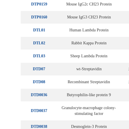
DTP0159
Mouse IgG2c CH23 Protein
DTP0160
Mouse IgG3 CH23 Protein
DTL01
Human Lambda Protein
DTL02
Rabbit Kappa Protein
DTL03
Sheep Lambda Protein
DTD07
wt-Streptavidin
DTD08
Recombinant Streptavidin
DTD0036
Butyrophilin-like protein 9
Granulocyte-macrophage colony-
DTD0037
stimulating factor
DTD0038
Desmoglein-3 Protein