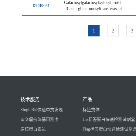
Galactosylgalactosylxylosylprotein
DTD0051
3-beta-glucuronosyltransferase 3
1
2
3
技术服务
产品
SingleB®快速单抗发现
标签抗体
杂交瘤抗体基因测序
His标签蛋白快速检测试剂盒
原核蛋白表达
Flag标签蛋白快速检测试剂