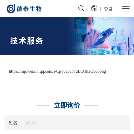
|
|
登录
技术服务
https://mp.weixin.qq.com/s/CpVJa3qfVuLCQkxQbqophg
立即询价
姓名