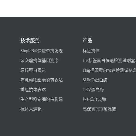
技术服务
产品
SingleB®快速单抗发现
标签抗体
杂交瘤抗体基因测序
His标签蛋白快速检测试剂盒
原核蛋白表达
Flag标签蛋白快速检测试剂
哺乳动物细胞瞬转表达
SUMO蛋白酶
重组抗体表达
TEV蛋白酶
生产型稳定细胞株构建
热启动Taq酶
抗体人源化
高保真PCR预混液