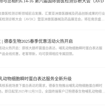
物与您相约6.14-16 第六届国际兽医检测诊断大会（AVD
6日，聚焦兽医检测诊断领域前沿发展、汇聚亚洲兽医器械及药品创新成果的行业
医检测诊断大会（AVDC）暨亚洲兽医器械及药品展览会，将在南京盛大
 | 德泰生物2025春季优惠活动火热开启
优惠活动火热开启：原核大肠杆菌蛋白表达、哺乳动物细胞瞬时蛋白表达服
产品全线优惠，老客带新，均可获得相应专属回馈。
 哺乳动物细胞瞬时蛋白表达服务全新升级
真核系统场景下蛋白表达的需求，德泰生物推出哺乳动物细胞蛋白瞬时
务。即日起至2025年12月31日，全国终端客户订购德泰生物哺乳动物细胞
，若交付蛋白未到达到承诺交付标准，不收取表达与纯化阶段费用。