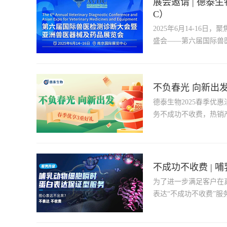
展会邀请 | 德泰生
C）
2025年6月14-1
盛会——第六届国际兽
启幕。
不负春光 向新出发
德泰生物2025春季
务不成功不收费，热销
不成功不收费 |
为了进一步满足客户在
表达“不成功不收费”服
蛋白表达保证型服务*