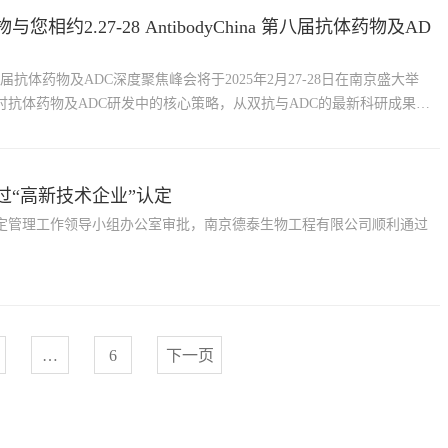
与您相约2.27-28 AntibodyChina 第八届抗体药物及AD
2025第八届抗体药物及ADC深度聚焦峰会将于2025年2月27-28日在南京盛大举
讨抗体药物及ADC研发中的核心策略，从双抗与ADC的最新科研成果，
瓶颈与应对策略，再到合作创新模式的探索与实践，全方位、多角度地
新动态与未来趋势。
通过“高新技术企业”认定
定管理工作领导小组办公室审批，南京德泰生物工程有限公司顺利通过
…
6
下一页