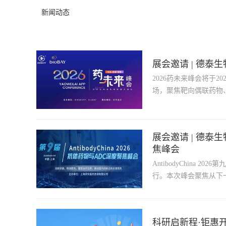
新闻动态
展会邀请 | 德泰生
2026药未来峰会将于
场，聚焦靶向偶联药物、
展会邀请 | 德泰生
焦峰会
AntibodyChina 
行。本次峰会聚焦从下
链条议题。
科研启新程·钜惠