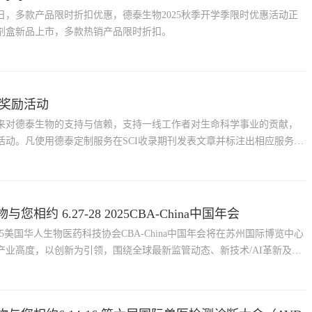
月15日，多款产品限时折扣优惠，德泰生物2025秋季开学季限时优惠活动正
剂盒新品上市，多款热销产品限时折扣。
文奖励活动
来对德泰生物的支持与信赖，支持一线工作者对生命科学事业的贡献，
活动。凡使用德泰定制服务在SCI收录期刊发表文章并标注出相应服务来
奖励。
您相约 6.27-28 2025CBA-China中国年会
，2025美国华人生物医药科技协会CBA-China中国年会将在苏州国际博览中心
产业高度，以创新为引领，围绕全球最新监管动态、新技术/AI革新及成
、药物创新开发、全球药物开发策略、新兴市场出海布局等前沿热门话
创新与全球医药合作，促进新质生产力培育及未来产业发展，推动全球