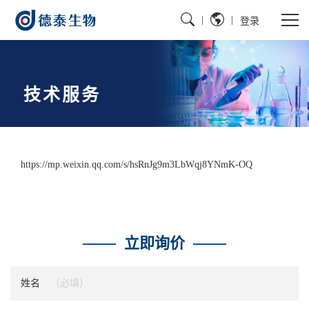
|
|
登录
技术服务
https://mp.weixin.qq.com/s/hsRnJg9m3LbWqj8YNmK-OQ
立即询价
姓名