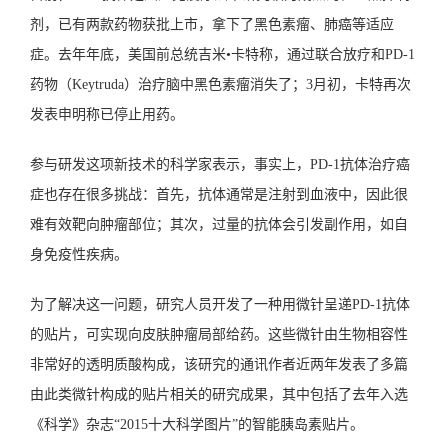
剂，已有两款药物获批上市，拿下了黑色素瘤、肺癌等适应
症。去年年底，美国前总统吉米•卡特称，通过联合放疗和PD-1
药物（Keytruda）治疗脑中黑色素瘤消失了；3月初，卡特再次
发表申明称已停止用药。
参与研发这项新技术的科学家表示，事实上，PD-1抗体治疗癌
症也存在很多挑战：首先，抗体通常是注射到血液中，因此很
难有效靶向肿瘤部位；其次，过量的抗体会引发副作用，如自
身免疫性疾病。
为了解决这一问题，研究人员开发了一种用微针呈递PD-1抗体
的贴片，可实现向皮肤肿瘤局部给药。这些微针由生物相容性
非常好的透明质酸构成，该研究的通讯作者近两年发表了多篇
由此类微针构成的贴片相关的研究成果，其中包括了去年入选
《科学》杂志“2015十大科学图片”的智能胰岛素贴片。