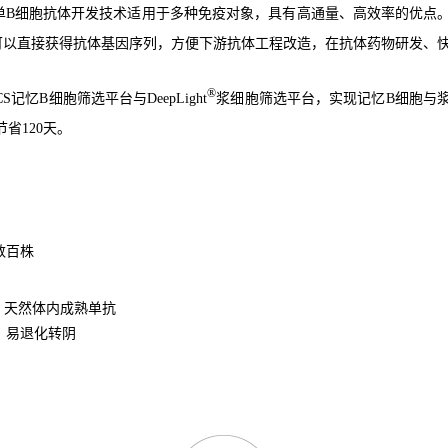
单B细胞抗体开发技术适用于多种免疫对象，具有高通量、高效率的优点
可以直接获得抗体基因序列，方便下游抗体工程改造，在抗体药物研发、
®
CS记忆B细胞筛选平台与DeepLight
浆细胞筛选平台，实现记忆B细胞与
省120天。
数百株
、天然体内成熟单抗
，易退化转阴