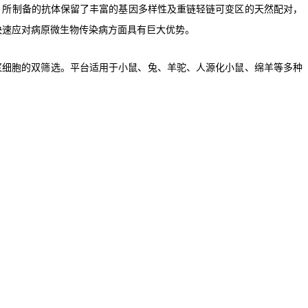
。所制备的抗体保留了丰富的基因多样性及重链轻链可变区的天然配对，
快速应对病原微生物传染病方面具有巨大优势。
浆细胞的双筛选。平台适用于小鼠、兔、羊驼、人源化小鼠、绵羊等多种