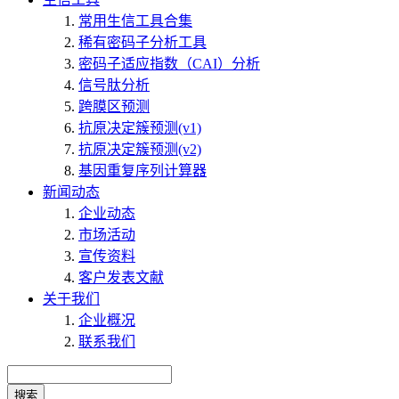
常用生信工具合集
稀有密码子分析工具
密码子适应指数（CAI）分析
信号肽分析
跨膜区预测
抗原决定簇预测(v1)
抗原决定簇预测(v2)
基因重复序列计算器
新闻动态
企业动态
市场活动
宣传资料
客户发表文献
关于我们
企业概况
联系我们
搜索