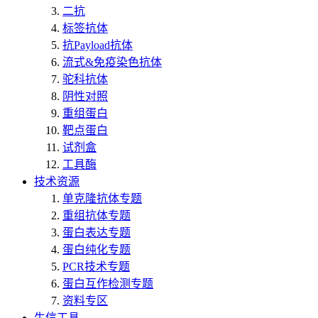
二抗
标签抗体
抗Payload抗体
流式&免疫染色抗体
驼科抗体
阴性对照
重组蛋白
靶点蛋白
试剂盒
工具酶
技术资源
单克隆抗体专题
重组抗体专题
蛋白表达专题
蛋白纯化专题
PCR技术专题
蛋白互作检测专题
资料专区
生信工具