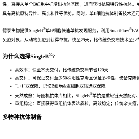
性，直接从单个B细胞中扩增出抗体基因，进而获得抗原特异性抗体。
具有高抗原特异性、高亲和性等优势。同时，单B细胞抗体制备技术还
®
®
德泰生物提供SingleB
单B细胞快速单抗发现服务，利用SmartFlow
FA
免疫对象，从动物免疫到获得单抗，快至29天，比传统杂交瘤技术至少节
®
为什么选择SingleB
?
高效率：快至29天交付，比传统杂交瘤节省120天
高交付：可保证交付至少50株阳性克隆且保证多样性，储备克隆
“1+1”双保障：记忆B细胞&浆细胞双筛选双保障
®
天然成熟：与随机抗体库相比，SingleB
单抗是重轻链天然配对
重组稳定：直接获得重组抗体表达质粒，高效稳定；传统杂交瘤
多物种抗体制备