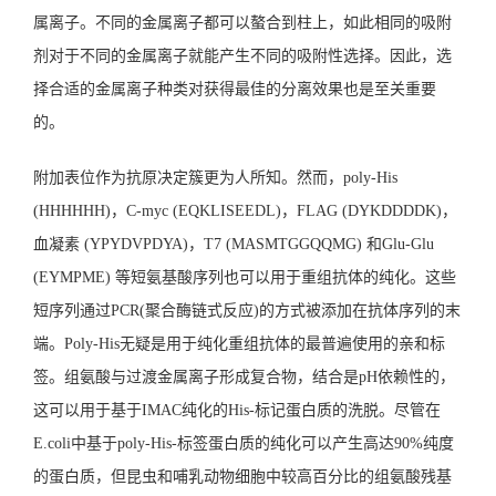
属离子。不同的金属离子都可以螯合到柱上，如此相同的吸附
剂对于不同的金属离子就能产生不同的吸附性选择。因此，选
择合适的金属离子种类对获得最佳的分离效果也是至关重要
的。
附加表位作为抗原决定簇更为人所知。然而，poly-His
(HHHHHH)，C-myc (EQKLISEEDL)，FLAG (DYKDDDDK)，
血凝素 (YPYDVPDYA)，T7 (MASMTGGQQMG) 和Glu-Glu
(EYMPME) 等短氨基酸序列也可以用于重组抗体的纯化。这些
短序列通过PCR(
聚合酶链式反应
)的方式被添加在抗体序列的末
端。Poly-His无疑是用于纯化重组抗体的最普遍使用的亲和标
签。组氨酸与过渡金属离子形成复合物，结合是pH依赖性的，
这可以用于基于IMAC纯化的His-标记蛋白质的洗脱。尽管在
E.coli中基于poly-His-标签蛋白质的纯化可以产生高达90%纯度
的蛋白质，但昆虫和哺乳动物细胞中较高百分比的组氨酸残基