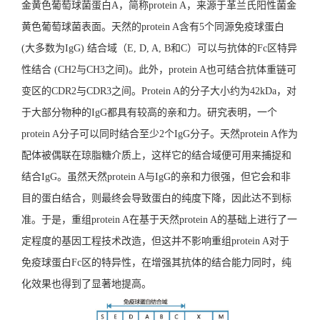
金黄色葡萄球菌蛋白A，简称protein A，来源于革兰氏阳性菌金
黄色葡萄球菌表面。天然的protein A含有5个同源免疫球蛋白
(大多数为IgG) 结合域（E, D, A, B和C）可以与抗体的Fc区特异
性结合 (CH2与CH3之间)。此外，protein A也可结合抗体重链可
变区的CDR2与CDR3之间。Protein A的分子大小约为42kDa，对
于大部分物种的IgG都具有较高的亲和力。研究表明，一个
protein A分子可以同时结合至少2个IgG分子。天然protein A作为
配体被偶联在琼脂糖介质上，这样它的结合域便可用来捕捉和
结合IgG。虽然天然protein A与IgG的亲和力很强，但它会和非
目的蛋白结合，则最终会导致蛋白的纯度下降，因此达不到标
准。于是，重组protein A在基于天然protein A的基础上进行了一
定程度的基因工程技术改造，但这并不影响重组protein A对于
免疫球蛋白Fc区的特异性，在增强其抗体的结合能力同时，纯
化效果也得到了显著地提高。