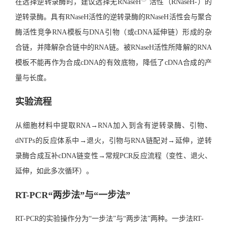
在选择逆转录酶时，建议选择无RNaseH
活性（RNaseH-）的
逆转录酶。具有RNaseH活性的逆转录酶的RNaseH活性会与聚合
酶活性竞争RNA模板与DNA引物（或cDNA延伸链）形成的杂
合链，并降解杂合链中的RNA链。被RNaseH活性所降解的RNA
模板不能再作为合成cDNA的有效底物，降低了cDNA合成的产
量与长度。
实验流程
从细胞材料中提取RNA→RNA加入到含有逆转录酶、引物、
dNTPs的反应体系中→退火，引物与RNA链配对→延伸，逆转
录酶合成互补cDNA链变性→
常规PCR反应流程
（变性、退火、
延伸，如此多次循环）。
RT-PCR“两步法”与“一步法”
RT-PCR的实验操作分为“一步法”与“两步法”两种。一步法RT-