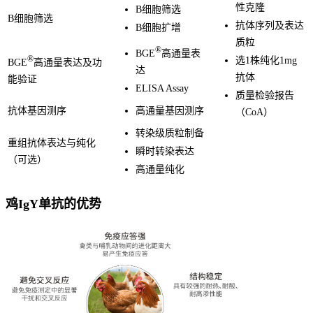
性克隆
B细胞筛选
B细胞筛选
抗体序列及表达
B细胞扩增
质粒
®
BGE
高通量表
®
选1株纯化1mg
BGE
高通量表达及功
达
抗体
能验证
ELISA Assay
质量检验报告
抗体基因测序
高通量基因测序
（CoA）
转染级质粒制备
重组抗体表达与纯化
瞬时转染表达
（可选）
高通量纯化
鸡IgY单抗的优势