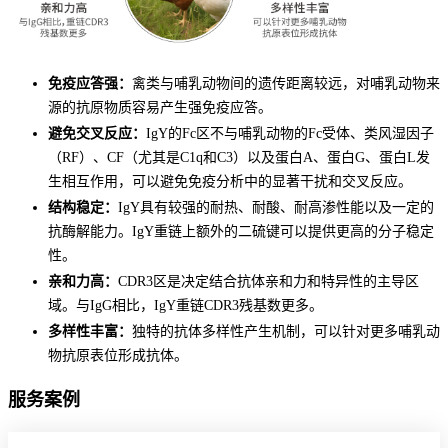
免疫应答强：
禽类与哺乳动物间的遗传距离较远，对哺乳动物来
源的抗原物质容易产生强免疫应答。
避免交叉反应：
IgY的Fc区不与哺乳动物的Fc受体、类风湿因子
（RF）、CF（尤其是C1q和C3）以及蛋白A、蛋白G、蛋白L发
生相互作用，可以避免免疫分析中的显著干扰和交叉反应。
结构稳定：
IgY具有较强的耐热、耐酸、耐高渗性能以及一定的
抗酶解能力。IgY重链上额外的二硫键可以提供更高的分子稳定
性。
亲和力高：
CDR3区是决定结合抗体亲和力和特异性的主导区
域。与IgG相比，IgY重链CDR3残基数更多。
多样性丰富：
独特的抗体多样性产生机制，可以针对更多哺乳动
物抗原表位形成抗体。
服务案例