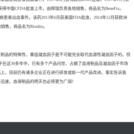
7月获得中国CFDA批准上市，由辉瑞负责各地销售，商品名为BeneFix。
型血友病患者出血事件。该药2013年6月获美国FDA批准，2014年12月获欧洲
销售，商品名为Rixubis。
性制品的特殊性，重组凝血因子是不可能完全取代血源性凝血因子的。但
血因子在这30多年中，已有多个产品问世，占据了血液制品及凝血因子市场
础上，目前仍有诸多企业正在进行研发或新一代产品改进。事实告诉我
为迅速，血液制品的明天也必将更为广阔！