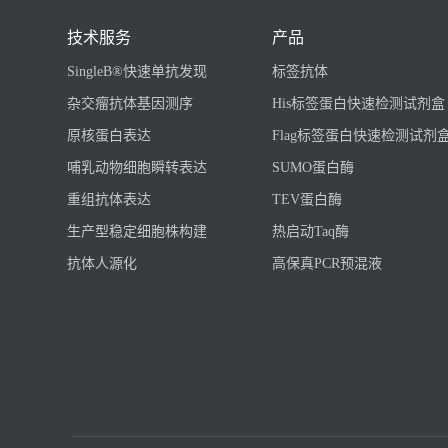
技术服务
产品
SingleB®快速单抗发现
标签抗体
杂交瘤抗体基因测序
His标签蛋白快速检测试剂盒
原核蛋白表达
Flag标签蛋白快速检测试剂
哺乳动物细胞瞬转表达
SUMO蛋白酶
重组抗体表达
TEV蛋白酶
生产型稳定细胞株构建
热启动Taq酶
抗体人源化
高保真PCR预混液