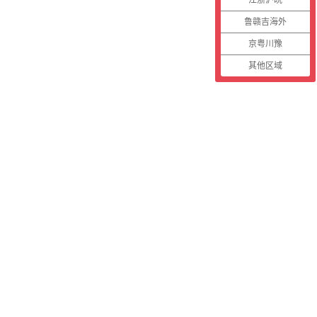
鲁赣吉海外
京粤川豫
其他区域