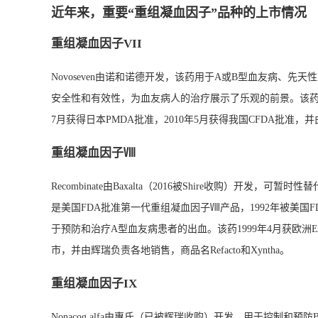
近年来，重要“重组凝血因子”品种的上市情况
重组凝血因子VII
Novoseven由诺和诺德开发，该药用于A或B型血友病、先天
安全性和有效性，为血友病人的治疗展示了乐观的前景。该药于19
7月获得日本PMDA批准，2010年5月获得我国CFDA批准，并
重组凝血因子Ⅷ
Recombinate由Baxalta（2016被Shire收购）
是美国FDA批准第一代重组凝血因子Ⅷ产品，1992年被美国FDA批准上市。M
于预防和治疗A型血友病患者的出血。该药1999年4月获欧洲EMA
市，并由辉瑞负责各地销售，商品名Refacto和Xyntha。
重组凝血因子IX
Nonacog alfa由惠氏（已被辉瑞收购）开发，用于控制和预防