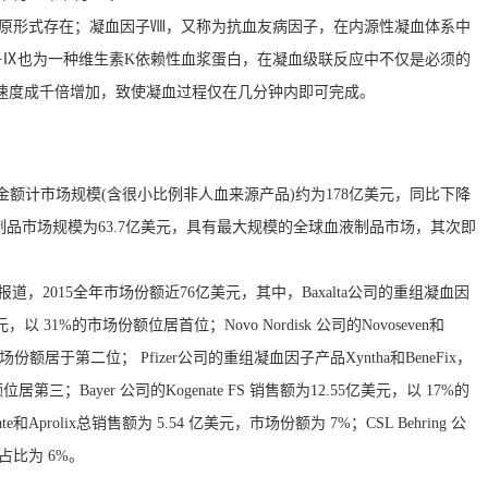
酶原形式存在；凝血因子Ⅷ，又称为抗血友病因子，在内源性凝血体系中
子Ⅸ也为一种维生素K依赖性血浆蛋白，在凝血级联反应中不仅是必须的
应速度成千倍增加，致使凝血过程仅在几分钟内即可完成。
出厂金额计市场规模(含很小比例非人血来源产品)约为178亿美元，同比下降
液制品市场规模为63.7亿美元，具有最大规模的全球血液制品市场，其次即
2015全年市场份额近76亿美元，其中，Baxalta公司
的重组凝血因
美元，以 31%的市场份额位居首位；Novo Nordisk 公司的Novoseven和
的市场份额居于第二位； Pfizer公司的重组凝血因子产品Xyntha和BeneFix，
第三；Bayer 公司的Kogenate FS 销售额为12.55亿美元，以 17%的
Aprolix总销售额为 5.54 亿美元，市场份额为 7%；CSL Behring 公
场占比为 6%。