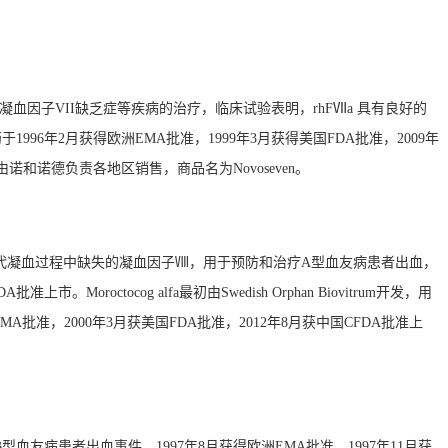
性凝血因子VII缺乏症等疾病的治疗，临床试验表明，rhFⅦa 具有良好的
96年2月获得欧洲EMA批准，1999年3月获得美国FDA批准，2009年
由诺和诺德负责各地区销售，商品名为Novoseven。
开发，可暂时性替代凝血过程中缺失的凝血因子Ⅷ，用于预防和治疗A型血友病患者出血，
oroctocog alfa最初由Swedish Orphan Biovitrum开发，用
批准，2000年3月获美国FDA批准，2012年8月获中国CFDA批准上
B型血友病患者出血事件。1997年8月获得欧洲EMA批准，1997年11月获