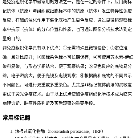
是免疫组织化学中最常用的方法之一，是在一定的条件下，应用酶标
记抗体（抗原）与组织或细胞标本中的抗原（抗体）发生特异性免疫
反应，在酶的催化作用下催化底物产生显色反应，通过显微镜观察标
本中抗原（抗体）的分布位置和性质，也可通过图像分析技术达到定
量的目的。
酶免疫组织化学具有以下优点：①无需特殊显微镜设备；②定位准
确，且对比度好；③酶标染色标本可长期保存；④可使用苏木素-伊红
染料复染，与形态学相结合，便于观察结果；⑤显色反应的底物易分
辨，电子密度大，便于光镜及电镜观察；⑥根据酶和底物的不同显示
不同颜色，可进行双重或多重染色。尤其是非标记抗体酶法的灵敏度
更优于荧光免疫技术。由于以上优点使酶免疫组织化学技术成为临床
病理诊断、肿瘤性质判断及预后观察的重要手段。
常用标记酶
辣根过氧化物酶（horseradish peroxidase，HRP）