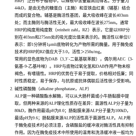
HRP广泛分布于植物中，以辣根中含量最高而得名。分子量为
44kD，是由无色的糖蛋白（主酶）和亚铁血红素（辅基）结合
而成的复合物。辅基是酶活性基团，最大吸收峰在波长403nm
处；而主酶则与酶活性无关，最大吸收峰在波长275nm。通常
HRP的纯度用纯度数（reinheit zahl，RZ）表示，它是以HRP分
别在403nm和275nm处的吸光度比值来表示的。酶活性以单位U
表示：即1分钟将1μmli底物转化为产物所需的酶量。用于酶免疫
技术的HRP的RZ值应大于3.0，活性＞250u/mg。
常用的显色底物为DAB（3,3’-二氨基联苯胺），偶尔用AEC（3-
氨基-9-乙基咔唑）。HRP与底物过氧化氢和DAB作用产物未棕
褐色，有嗜锇性。HRP的优势在于易于提取，价格相对低廉；同
时性质稳定，易于保存，与抗原或抗体偶联后活性很少受影响。
碱性磷酸酶（alkaline phosphatase，ALP）
ALP是一种磷酸酯水解酶，可以从大肠杆菌或小牛肠黏膜中提
取，但两种来源的ALP理化性质存在差异：菌源性ALP分子量为
80kD，酶作用最适pH为8.0；肠黏膜来源ALP分子量为100kD，
最适pH为9.6；肠黏膜来源ALP的活性高于菌源性ALP。ALP用
于酶免疫技术时必须注意，含磷酸盐的缓冲液对酶活性具有抑制
作用。因为在酶免疫技术中所使用的温育和洗涤缓冲液一般均为