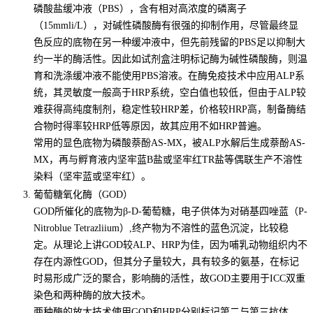
磷酸盐缓冲液（PBS），含有相对高浓度的磷离子
（15mmli/L），对碱性磷酸酶有很强的抑制作用，尽管最终显
色反应的底物在另一种缓冲液中，但先前残留的PBS足以抑制大
约一半的酶活性。因此如试剂盒注明标记酶为碱性磷酸酶，则温
育和洗涤缓冲液不能使用PBS溶液。在酶免疫技术中应用ALP系
统，其灵敏度一般高于HRP系统，空白值也较低，但由于ALP较
难获得高纯度制剂，稳定性较HRP差，价格较HRP高，制备酶结
合物时得率较HRP低等原因，故其应用不如HRP普遍。
常用的显色底物为磷酸萘酚AS-MX，被ALP水解后生成萘酚AS-
MX，再与孵育液内坚牢蓝B盐或坚牢红TR盐等偶联生产不溶性
染料（坚牢蓝或坚牢红）。
葡萄糖氧化酶（GOD）
GOD所催化的底物为β-D-葡萄糖，电子供体为对硝基四唑蓝（P-
Nitroblue Tetrazliium）,终产物为不溶性的蓝色沉淀，比较稳
定。从理论上讲GOD较ALP、HRP为佳，因为哺乳动物组织内不
存在内源性GOD，但其分子量较大，具有较多的氨基，在标记
时易形成广泛的聚合，影响酶的活性，故GOD主要用于ICC双重
染色和两种酶的放大技术。
两种酶的放大技术使用GOD和HRP分别标记第二与第三抗体，