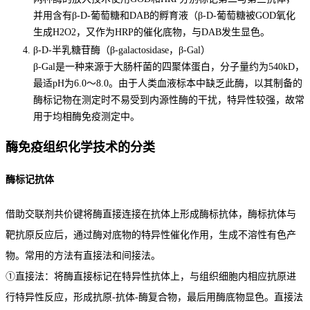
并用含有β-D-葡萄糖和DAB的孵育液（β-D-葡萄糖被GOD氧化
生成H2O2，又作为HRP的催化底物，与DAB发生显色。
β-D-半乳糖苷酶（β-galactosidase，β-Gal）
β-Gal是一种来源于大肠杆菌的四聚体蛋白，分子量约为540kD，
最适pH为6.0～8.0。由于人类血液标本中缺乏此酶，以其制备的
酶标记物在测定时不易受到内源性酶的干扰，特异性较强，故常
用于均相酶免疫测定中。
酶免疫组织化学技术的分类
酶标记抗体
借助交联剂共价键将酶直接连接在抗体上形成酶标抗体，酶标抗体与
靶抗原反应后，通过酶对底物的特异性催化作用，生成不溶性有色产
物。常用的方法有直接法和间接法。
①直接法：将酶直接标记在特异性抗体上，与组织细胞内相应抗原进
行特异性反应，形成抗原-抗体-酶复合物，最后用酶底物显色。直接法