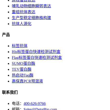
原核蛋白表达
哺乳动物细胞瞬转表达
重组抗体表达
生产型稳定细胞株构建
抗体人源化
产品
标签抗体
His标签蛋白快速检测试剂盒
Flag标签蛋白快速检测试剂盒
SUMO蛋白酶
TEV蛋白酶
热启动Taq酶
高保真PCR预混液
联系我们
电话：
400-626-9766
邮箱：
Sales@DetaiBio.com