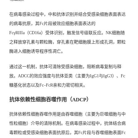
在病毒感染过程中，中和抗体识别并结合受感染细胞表面表达
的病毒抗原，其Fc片段被效应细胞表面表达的
FcγRIIIa（CD16a）受体识别，触发信号级联反应。NK细胞随
之释放穿孔素与颗粒酶，穿孔素在靶细胞膜上形成孔洞，颗粒
酶进入细胞诱导程序性凋亡。
通过这一机制，抗体可清除受感染细胞，阻断病毒复制与释
放。ADCC的效应强度与抗体亚类（主要为IgG1与IgG3）、Fc
糖基化状态以及Fc–FcR亲和力密切相关。
抗体依赖性细胞吞噬作用（ADCP）
抗体依赖性细胞吞噬作用是由吞噬细胞（主要为巨噬细胞与中
性粒细胞）介导的清除机制。在病毒感染过程中，抗体结合病
毒颗粒或受感染细胞表面抗原后，其Fc片段与吞噬细胞表面Fc