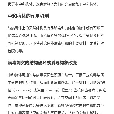
优于非中和抗体
，这也解释了为何研究更聚焦于中和抗体。
中和抗体的作用机制
与病毒体上的天然结构具有足够亲和力结合的抗体都有可能干
扰病毒感染靶细胞。由抗体介导的体外中和过程可通过多种不
同机制实现，以下将讨论体外病毒中和的主要机制，尤其针对
包膜病毒。
病毒刺突的结构破坏或诱导构象改变
中和抗体可通过与病毒表面包膜蛋白结合，直接干扰病毒与宿
主受体的相互作用，从而阻断病毒感染。这一机制可归纳为“占
位（occupancy）或涂层（coating）模型”：当抗体占据病毒颗粒
表面足够比例的可接近表位时，会在空间上阻止病毒附着受
体，或抑制膜融合等进入步骤。该模型强调抗体的中和能力与
其对病毒表面抗原的亲和力密切相关。抗体的亲和力越强，占