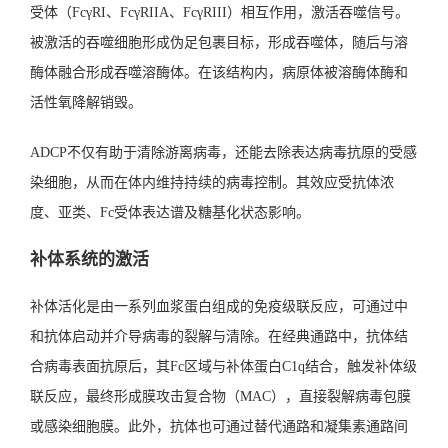
受体（FcγRI、FcγRIIA、FcγRIII）相互作用，激活吞噬信号。
被激活的吞噬细胞形成伪足包裹目标，形成吞噬体，随后与溶
酶体融合形成吞噬溶酶体。在该结构内，病原体被溶酶体酶和
活性氧降解销毁。
ADCP不仅有助于清除游离病毒，还能去除表达病毒抗原的受感
染细胞，从而在体内维持持续的病毒控制。其效应受抗体浓
度、亚类、Fc受体表达谱及糖基化状态影响。
补体系统的激活
补体活化是由一系列血浆蛋白组成的免疫级联反应，可通过中
和抗体启动并介导病毒的裂解与清除。在经典通路中，抗体结
合病毒表面抗原后，其Fc区域与补体蛋白C1q结合，触发补体级
联反应，最终形成膜攻击复合物（MAC），直接裂解病毒包膜
或感染细胞膜。此外，抗体也可通过替代通路和凝集素通路间