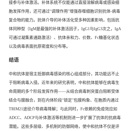
接参与补体激活。补体系统不仅能通过直接溶解病毒或感染细
胞发挥作用，还可通过“调理作用”增强吞噬细胞识别抗体-病毒
复合物的能力。抗体介导的补体活化受多种因素影响，包括抗
体同种型（IgM是最强的补体激活因子，IgG1与IgG3次之，IgA
可通过凝集素通路激活）、抗体亲和力、价数、Fc糖基化状态
以及病毒表面抗原密度和分布等。
结语
中和抗体是宿主抵御病毒感染的核心组成部分，其功能远不止
于阻断病毒入侵。近年来的研究表明，中和抗体能够在病毒生
命周期的多个阶段发挥作用——从结合病毒刺突蛋白阻断受体
结合与膜融合，到在内体阶段“锁定”包膜构象、在胞质内通过
TRIM21途径介导病毒降解；与此同时，Fc依赖的免疫效应如
ADCC、ADCP与补体激活等机制则进一步扩展了抗体的抗病毒
潜能。这些多层级、多机制的防御网络，使中和抗体不仅是评