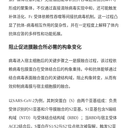
形成的聚集体，不仅通过直接清除病毒实现中和，还可能触发
补体活化、Fc 受体依赖性吞噬等间接抗病毒机制。这一过程凸
显了抗体–病毒相互作用的复杂性，并在一定程度上解释了体内
抗体应答的多样性和功能拓展。
阻止促进膜融合所必需的构象变化
病毒进入宿主细胞后的关键步骤之一是膜融合过程，该过程依
赖病毒包膜蛋白在受体结合后的构象重排。中和抗体能够通过
结合病毒表面融合蛋白的关键结构域，阻止构象转变，从而有
效抑制病毒膜与宿主细胞膜的融合。
以SARS-CoV-2为例，其刺突蛋白（S）由两个亚基组成：负责
受体识别的S1亚基和介导膜融合的S2亚基。S1亚基包含N端结
构域（NTD）与受体结合结构域（RBD）；当RBD与宿主受体
ACE2结合后，S蛋白在S1/S2与S2′位点依次被裂解，触发S2亚