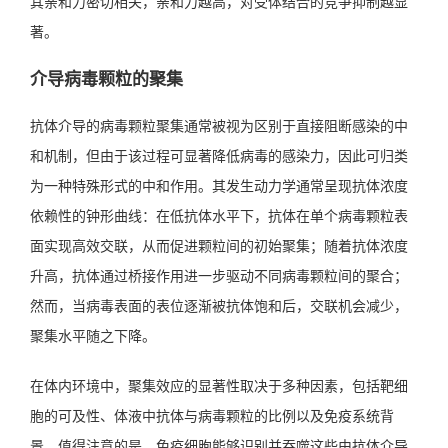
其亲和力密切相关，亲和力越高，对受体结合的竞争抑制越显
著。
介导病毒颗粒的聚集
抗体介导的病毒颗粒聚集通常被视为区别于直接阻断感染的中
和机制，但由于该过程可显著降低病毒的感染力，因此可归类
为一种特殊形式的中和作用。其发生动力学通常呈现抗体浓度
依赖性的钟形曲线：在低抗体水平下，抗体在单个病毒颗粒表
面实现高效交联，从而促进颗粒间的初始聚集；随着抗体浓度
升高，抗体通过桥接作用进一步驱动不同病毒颗粒间的聚合；
然而，当病毒表面的表位逐渐被抗体饱和后，交联机会减少，
聚集水平随之下降。
在体内环境中，聚集效应的显著性取决于多种因素，包括靶细
胞的可及性、体液中抗体与病毒颗粒的比例以及免疫系统背
景。值得注意的是，免疫细胞能够识别并吞噬这些由抗体介导