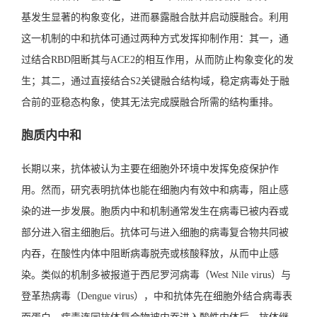
基发生显著的构象变化，进而暴露融合肽并启动膜融合。利用
这一机制的中和抗体可通过两种方式发挥抑制作用：其一，通
过结合RBD阻断其与ACE2的相互作用，从而防止构象变化的发
生；其二，通过直接结合S2关键融合结构域，稳定病毒处于融
合前的亚稳态构象，使其无法完成膜融合所需的结构重排。
胞质内中和
长期以来，抗体被认为主要在细胞外环境中发挥免疫保护作
用。然而，研究表明抗体也能在细胞内有效中和病毒，阻止感
染的进一步发展。胞质内中和机制通常发生在病毒已被内吞或
部分进入宿主细胞后。抗体可与进入细胞的病毒复合物共同被
内吞，在酸性内体中阻断病毒脱壳或核酸释放，从而中止感
染。类似的机制多被报道于西尼罗河病毒（West Nile virus）与
登革热病毒（Dengue virus），中和抗体先在细胞外结合病毒表