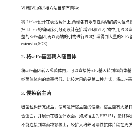
VH和VL的拼接方法目前有两种:
将 Linker设计在表达载体上,两端各有限制性内切酶酶切位点供
把 Linker的编码序列分别设计在扩增VH和VL引物中,用PCR
整的ScFv基因,再以两端的引物进行PCR扩增得到大量的ScFv基因产物
extension,SOE)
2. 将scFv基因转入噬菌体
将scFv基因转入噬菌体内，可以直接将scFv基因转到噬菌体
噬菌体体内的效率很低，比较常用的是第二种方式，将scFv基因
3. 侵染宿主菌
噬菌粒构建完成后，便可进行宿主菌的侵染。宿主菌有大肠杆菌TG1
合蛋白，并展示在噬菌体表面。如果宿主为HB2151，最终得到s
不能连接到噬菌粒颗粒上，经扩大培养可溶性抗体片段在周