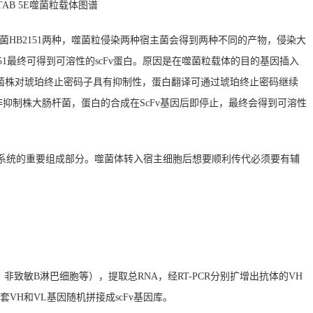
TAB 5E噬菌粒载体图谱
肠杆菌HB2151两种，噬菌粒侵染两种宿主菌会得到两种不同的产物，侵染大
B2151最终可得到可溶性的scFv蛋白。原因是在噬菌粒载体的目的基因插入
G1菌株对琥珀终止密码子具有抑制性，蛋白翻译可通过琥珀终止密码继续
2151为非抑制株大肠杆菌，蛋白的合成在ScFv基因后即停止，最终会得到可溶性
菌体展示系统的重要组成部分。噬菌体转入宿主细胞后想要顺利传代必须要有辅
非致敏B淋巴细胞等），提取总RNA，经
RT-PCR
分别扩增出抗体的VH
全套VH和VL基因随机拼接成scFv基因库。