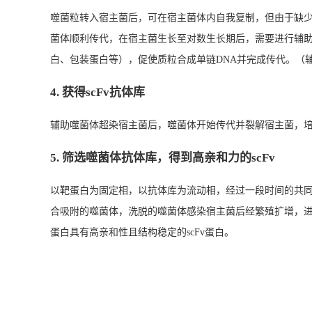
噬菌粒转入宿主菌后，可在宿主菌体内自我复制，但由于缺少
菌体顺利传代，在宿主菌生长至对数生长期后，需要进行辅助
白、包装蛋白等），促使质粒合成单链DNA并完成传代。（
4. 获得scFv抗体库
辅助噬菌体超染宿主菌后，噬菌体开始传代并裂解宿主菌，培养
5. 筛选噬菌体抗体库，得到高亲和力的scFv
以靶蛋白为固定相，以抗体库为流动相，经过一段时间的共
合吸附的噬菌体，洗脱的噬菌体感染宿主菌后经繁殖扩增，进行
蛋白具有高亲和性且结构稳定的scFv蛋白。