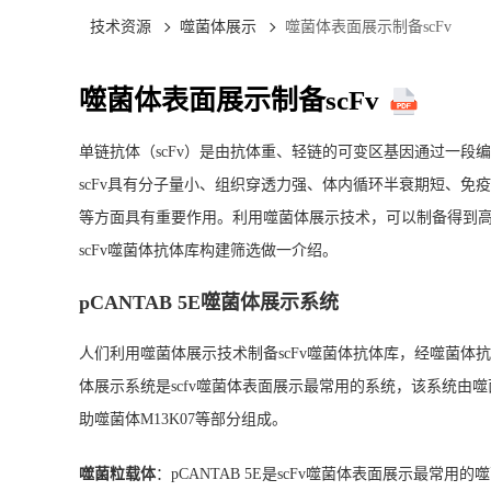
技术资源
噬菌体展示
噬菌体表面展示制备scFv
噬菌体表面展示制备scFv
单链抗体（scFv）是由抗体重、轻链的可变区基因通过一段编码
scFv具有分子量小、组织穿透力强、体内循环半衰期短、
等方面具有重要作用。利用
噬菌体展示技术
，可以制备得到高
scFv噬菌体抗体库构建筛选做一介绍。
pCANTAB 5E噬菌体展示系统
人们利用噬菌体展示技术制备scFv噬菌体抗体库，经噬菌体抗
体展示系统是scfv噬菌体表面展示最常用的系统，该系统由噬菌粒
助噬菌体M13K07等部分组成。
噬菌粒载体
：pCANTAB 5E是scFv噬菌体表面展示最常用