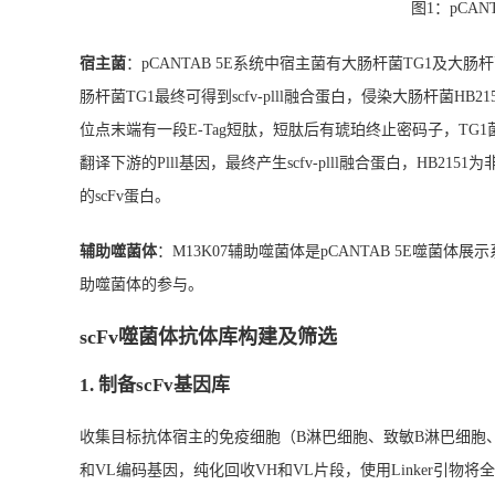
图1：pCAN
宿主菌
：pCANTAB 5E系统中宿主菌有大肠杆菌TG1及大
肠杆菌TG1最终可得到scfv-plll融合蛋白，侵染大肠杆菌H
位点末端有一段E-Tag短肽，短肽后有琥珀终止密码子，T
翻译下游的Plll基因，最终产生scfv-plll融合蛋白，HB
的scFv蛋白。
辅助噬菌体
：M13K07辅助噬菌体是pCANTAB 5E噬
助噬菌体的参与。
scFv噬菌体抗体库构建及筛选
1. 制备scFv基因库
收集目标抗体宿主的免疫细胞（B淋巴细胞、致敏B淋巴细胞、
和VL编码基因，纯化回收VH和VL片段，使用Linker引物将