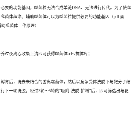
必要的功能基因，噬菌粒无法合成单链DNA、无法进行传代。为了使噬
噬菌体超染。辅助噬菌体可以为噬菌粒提供必要的功能基因（pⅡ蛋
辅助噬菌体工作原理
）
过夜离心收集上清即可获得噬菌体scFv抗体库；
同孵育后，洗去未结合的游离噬菌体，然后以竞争受体洗脱下与靶分子结
下一轮洗脱，经过3轮～5轮的“吸附-洗脱-扩增”后，即可筛选出与靶