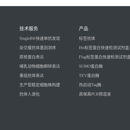
技术服务
产品
SingleB®快速单抗发现
标签抗体
杂交瘤抗体基因测序
His标签蛋白快速检测试剂盒
原核蛋白表达
Flag标签蛋白快速检测试剂
哺乳动物细胞瞬转表达
SUMO蛋白酶
重组抗体表达
TEV蛋白酶
生产型稳定细胞株构建
热启动Taq酶
抗体人源化
高保真PCR预混液