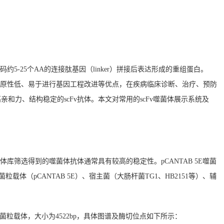
约5-25个AA的连接肽基因（linker）拼接后表达形成的重组蛋白。
免疫原性低、易于进行基因工程改进等优点，在疾病临床诊断、治疗、预防
亲和力、结构稳定的scFv抗体。本文对常用的scFv噬菌体展示系统及
体库筛选得到的噬菌体抗体通常具有较高的稳定性。pCANTAB 5E噬菌
载体（pCANTAB 5E）、宿主菌（大肠杆菌TG1、HB2151等）、辅
的噬菌粒载体，大小为4522bp，具体图谱及酶切位点如下所示：