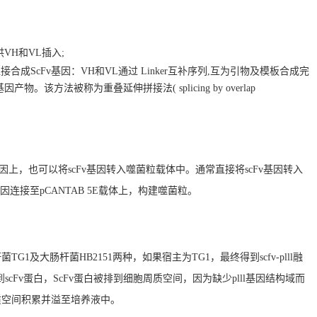
VH和VL插入;
直接合成ScFv基因：VH和VL通过 Linker互补序列,互为引物及模板合成完
。该方法被称为重叠延伸拼接法( splicing by overlap
基因上，也可以将scFv基因转入噬菌粒载体中。通常直接将scFv基因转入
连接至pCANTAB 5E载体上，构建噬菌粒。
及大肠杆菌HB2151两种，如果宿主为TG1，最终得到scfv-plll融
cFv蛋白，ScFv蛋白被排到细胞周质空间，因为缺少plll基因结构域而
质空间积累并溢至培养液中。