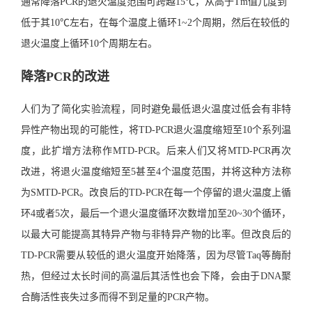
通常降落PCR的退火温度范围可跨越15℃，从高于Tm值几度到
低于其10℃左右，在每个温度上循环1~2个周期，然后在较低的
退火温度上循环10个周期左右。
降落PCR的改进
人们为了简化实验流程，同时避免最低退火温度过低会有非特
异性产物出现的可能性，将TD-PCR退火温度缩短至10个系列温
度，此扩增方法称作MTD-PCR。后来人们又将MTD-PCR再次
改进，将退火温度缩短至5甚至4个温度范围，并将这种方法称
为SMTD-PCR。改良后的TD-PCR在每一个停留的退火温度上循
环4或者5次，最后一个退火温度循环次数增加至20~30个循环，
以最大可能提高其特异产物与非特异产物的比率。但改良后的
TD-PCR需要从较低的退火温度开始降落，因为尽管Taq等酶耐
热，但经过太长时间的高温后其活性也会下降，会由于DNA聚
合酶活性丧失过多而得不到足量的PCR产物。