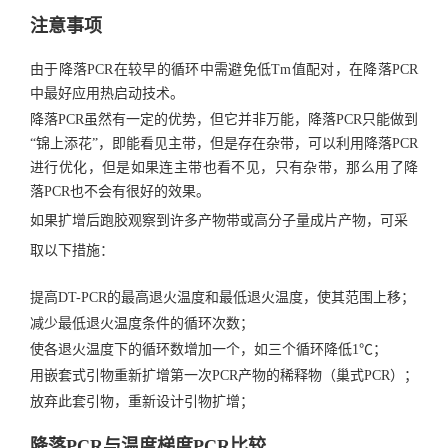
注意事项
由于降落PCR在较早的循环中需避免低Tm值配对，在降落PCR
中最好应用热启动技术。
降落PCR虽然有一定的优势，但它并非万能，降落PCR只能做到
“锦上添花”，即能看见主带，但是存在杂带，可以利用降落PCR
进行优化，但是如果连主带也看不见，只有杂带，那么用了降
落PCR也不会有很好的效果。
如果扩增后跑胶观察到许多产物带或高分子量成片产物，可采
取以下措施：
提高DT-PCR的最高退火温度和最低退火温度，使其范围上移；
减少最低退火温度条件的循环次数；
使各退火温度下的循环数增加一个，如三个循环降低1℃；
用嵌套式引物重新扩增第一次PCR产物的稀释物（
巢式PCR
）；
放弃此套引物，重新设计引物扩增；
降落PCR与温度梯度PCR比较