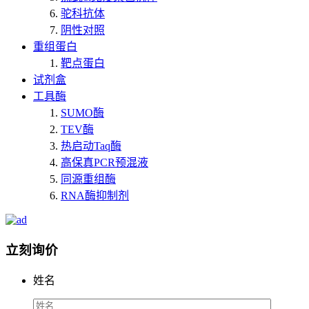
驼科抗体
阴性对照
重组蛋白
靶点蛋白
试剂盒
工具酶
SUMO酶
TEV酶
热启动Taq酶
高保真PCR预混液
同源重组酶
RNA酶抑制剂
立刻询价
姓名