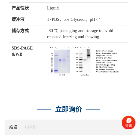
产品性状
Liquid
缓冲液
1×PBS，5% Glycerol，pH7.4
储存方式
-80 ℃ packaging and storage to avoid
repeated freezing and thawing.
SDS-PAGE
&WB
立即询价
姓名