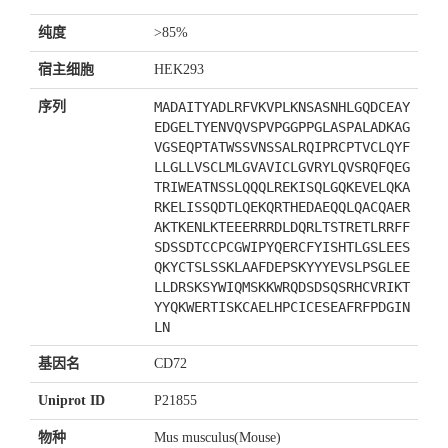
纯度
>85%
宿主细胞
HEK293
序列
MADAITYADLRFVKVPLKNSASNHLGQDCEAY
EDGELTYENVQVSPVPGGPPGLASPALADKAG
VGSEQPTATWSSVNSSALRQIPRCPTVCLQYF
LLGLLVSCLMLGVAVICLGVRYLQVSRQFQEG
TRIWEATNSSLQQQLREKISQLGQKEVELQKA
RKELISSQDTLQEKQRTHEDAEQQLQACQAER
AKTKENLKTEEERRRDLDQRLTSTRETLRRFF
SDSSDTCCPCGWIPYQERCFYISHTLGSLEES
QKYCTSLSSKLAAFDEPSKYYYEVSLPSGLEE
LLDRSKSYWIQMSKKWRQDSDSQSRHCVRIKT
YYQKWERTISKCAELHPCICESEAFRFPDGIN
LN
基因名
CD72
Uniprot ID
P21855
物种
Mus musculus(Mouse)