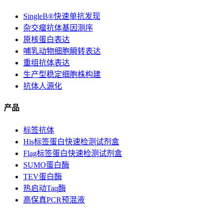
SingleB®快速单抗发现
杂交瘤抗体基因测序
原核蛋白表达
哺乳动物细胞瞬转表达
重组抗体表达
生产型稳定细胞株构建
抗体人源化
产品
标签抗体
His标签蛋白快速检测试剂盒
Flag标签蛋白快速检测试剂盒
SUMO蛋白酶
TEV蛋白酶
热启动Taq酶
高保真PCR预混液