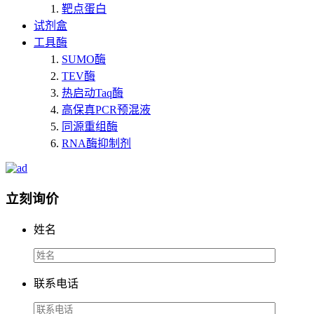
靶点蛋白
试剂盒
工具酶
SUMO酶
TEV酶
热启动Taq酶
高保真PCR预混液
同源重组酶
RNA酶抑制剂
立刻询价
姓名
联系电话