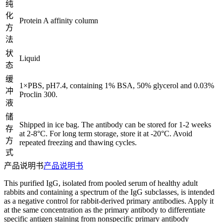
纯
化
Protein A affinity column
方
法
状
Liquid
态
缓
1×PBS, pH7.4, containing 1% BSA, 50% glycerol and 0.03%
冲
Proclin 300.
液
储
Shipped in ice bag. The antibody can be stored for 1-2 weeks
存
at 2-8°C. For long term storage, store it at -20°C. Avoid
方
repeated freezing and thawing cycles.
式
产品说明书
产品说明书
This purified IgG, isolated from pooled serum of healthy adult
rabbits and containing a spectrum of the IgG subclasses, is intended
as a negative control for rabbit-derived primary antibodies. Apply it
at the same concentration as the primary antibody to differentiate
specific antigen staining from nonspecific primary antibody