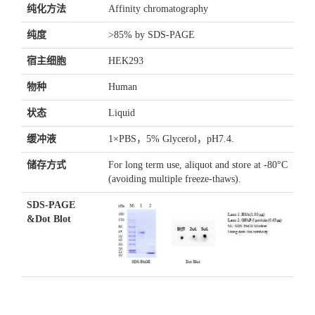
纯化方法
Affinity chromatography
纯度
>85% by SDS-PAGE
宿主细胞
HEK293
物种
Human
状态
Liquid
缓冲液
1×PBS，5% Glycerol，pH7.4.
储存方式
For long term use, aliquot and store at -80°C
(avoiding multiple freeze-thaws).
SDS-PAGE
&Dot Blot