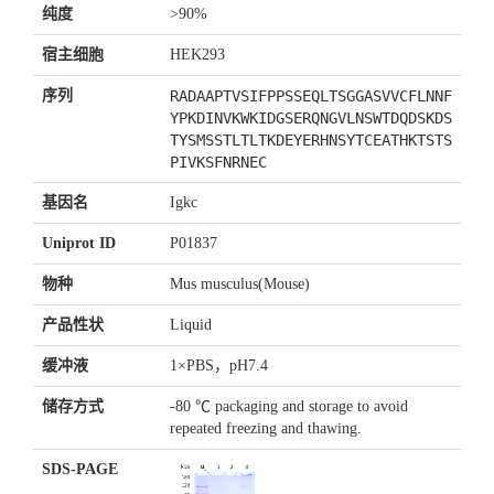
纯度
>90%
宿主细胞
HEK293
序列
RADAAPTVSIFPPSSEQLTSGGASVVCFLNNF
YPKDINVKWKIDGSERQNGVLNSWTDQDSKDS
TYSMSSTLTLTKDEYERHNSYTCEATHKTSTS
PIVKSFNRNEC
基因名
Igkc
Uniprot ID
P01837
物种
Mus musculus(Mouse)
产品性状
Liquid
缓冲液
1×PBS，pH7.4
储存方式
-80 ℃ packaging and storage to avoid
repeated freezing and thawing.
SDS-PAGE