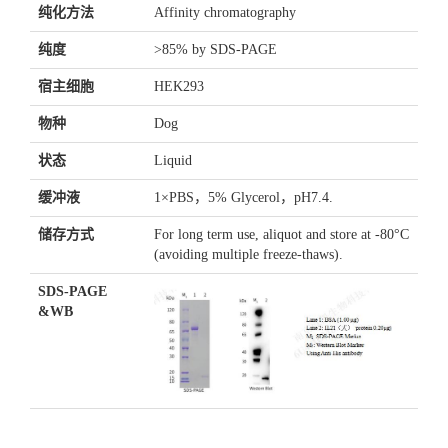
纯化方法
Affinity chromatography
纯度
>85% by SDS-PAGE
宿主细胞
HEK293
物种
Dog
状态
Liquid
缓冲液
1×PBS，5% Glycerol，pH7.4.
储存方式
For long term use, aliquot and store at -80°C
(avoiding multiple freeze-thaws).
SDS-PAGE
&WB