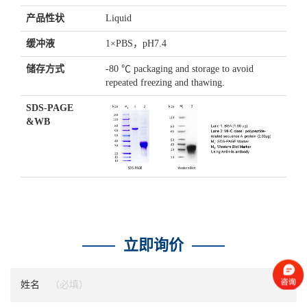
产品性状
Liquid
缓冲液
1×PBS，pH7.4
储存方式
-80 ℃ packaging and storage to avoid
repeated freezing and thawing.
SDS-PAGE
&WB
立即询价
姓名