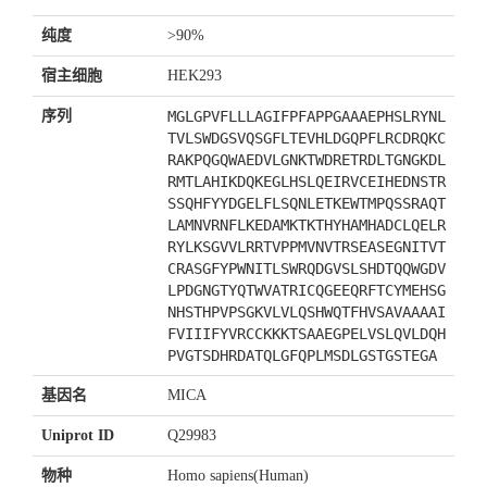
纯度
>90%
宿主细胞
HEK293
序列
MGLGPVFLLLAGIFPFAPPGAAAEPHSLRYNL
TVLSWDGSVQSGFLTEVHLDGQPFLRCDRQKC
RAKPQGQWAEDVLGNKTWDRETRDLTGNGKDL
RMTLAHIKDQKEGLHSLQEIRVCEIHEDNSTR
SSQHFYYDGELFLSQNLETKEWTMPQSSRAQT
LAMNVRNFLKEDAMKTKTHYHAMHADCLQELR
RYLKSGVVLRRTVPPMVNVTRSEASEGNITVT
CRASGFYPWNITLSWRQDGVSLSHDTQQWGDV
LPDGNGTYQTWVATRICQGEEQRFTCYMEHSG
NHSTHPVPSGKVLVLQSHWQTFHVSAVAAAAI
FVIIIFYVRCCKKKTSAAEGPELVSLQVLDQH
PVGTSDHRDATQLGFQPLMSDLGSTGSTEGA
基因名
MICA
Uniprot ID
Q29983
物种
Homo sapiens(Human)