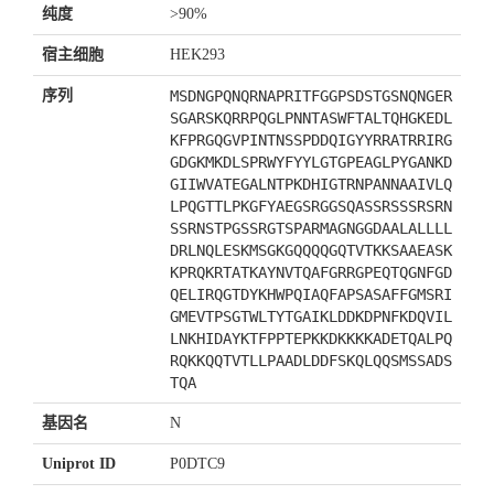
纯度
>90%
宿主细胞
HEK293
序列
MSDNGPQNQRNAPRITFGGPSDSTGSNQNGER
SGARSKQRRPQGLPNNTASWFTALTQHGKEDL
KFPRGQGVPINTNSSPDDQIGYYRRATRRIRG
GDGKMKDLSPRWYFYYLGTGPEAGLPYGANKD
GIIWVATEGALNTPKDHIGTRNPANNAAIVLQ
LPQGTTLPKGFYAEGSRGGSQASSRSSSRSRN
SSRNSTPGSSRGTSPARMAGNGGDAALALLLL
DRLNQLESKMSGKGQQQQGQTVTKKSAAEASK
KPRQKRTATKAYNVTQAFGRRGPEQTQGNFGD
QELIRQGTDYKHWPQIAQFAPSASAFFGMSRI
GMEVTPSGTWLTYTGAIKLDDKDPNFKDQVIL
LNKHIDAYKTFPPTEPKKDKKKKADETQALPQ
RQKKQQTVTLLPAADLDDFSKQLQQSMSSADS
TQA
基因名
N
Uniprot ID
P0DTC9