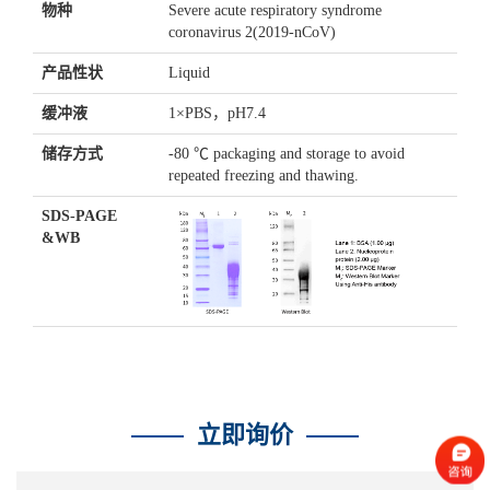
物种
Severe acute respiratory syndrome
coronavirus 2(2019-nCoV)
产品性状
Liquid
缓冲液
1×PBS，pH7.4
储存方式
-80 ℃ packaging and storage to avoid
repeated freezing and thawing.
SDS-PAGE
&WB
立即询价