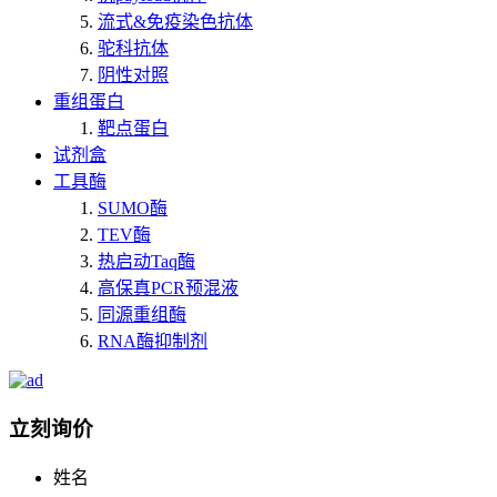
流式&免疫染色抗体
驼科抗体
阴性对照
重组蛋白
靶点蛋白
试剂盒
工具酶
SUMO酶
TEV酶
热启动Taq酶
高保真PCR预混液
同源重组酶
RNA酶抑制剂
立刻询价
姓名