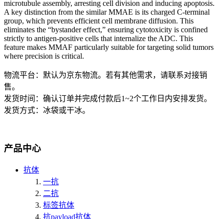
microtubule assembly, arresting cell division and inducing apoptosis.
A key distinction from the similar MMAE is its charged C-terminal
group, which prevents efficient cell membrane diffusion. This
eliminates the “bystander effect,” ensuring cytotoxicity is confined
strictly to antigen-positive cells that internalize the ADC. This
feature makes MMAF particularly suitable for targeting solid tumors
where precision is critical.
物流平台：默认为京东物流。若有其他需求，请联系对接销
售。
发货时间：确认订单并完成付款后1~2个工作日内安排发货。
发货方式：冰袋或干冰。
产品中心
抗体
一抗
二抗
标签抗体
抗payload抗体