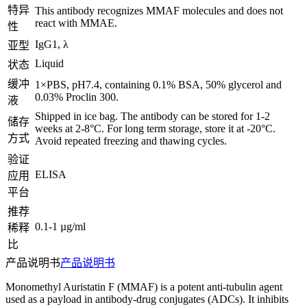
特异
This antibody recognizes MMAF molecules and does not
react with MMAE.
性
IgG1, λ
亚型
Liquid
状态
缓冲
1×PBS, pH7.4, containing 0.1% BSA, 50% glycerol and
0.03% Proclin 300.
液
Shipped in ice bag. The antibody can be stored for 1-2
储存
weeks at 2-8°C. For long term storage, store it at -20°C.
方式
Avoid repeated freezing and thawing cycles.
验证
ELISA
应用
平台
推荐
0.1-1 µg/ml
稀释
比
产品说明书
产品说明书
Monomethyl Auristatin F (MMAF) is a potent anti-tubulin agent
used as a payload in antibody-drug conjugates (ADCs). It inhibits