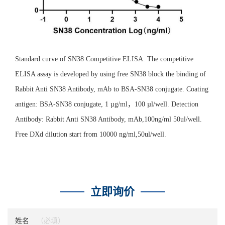
Standard curve of SN38 Competitive ELISA. The competitive
ELISA assay is developed by using free SN38 block the binding of
Rabbit Anti SN38 Antibody, mAb to BSA-SN38 conjugate. Coating
antigen: BSA-SN38 conjugate, 1 µg/ml，100 µl/well. Detection
Antibody: Rabbit Anti SN38 Antibody, mAb,100ng/ml 50ul/well.
Free DXd dilution start from 10000 ng/ml,50ul/well.
立即询价
姓名