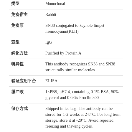
类型
Monoclonal
免疫宿主
Rabbit
免疫原
SN38 conjugated to keyhole limpet
haemocyanin(KLH)
亚型
IgG
纯化方法
Purified by Protein A
特异性
This antibody recognizes SN38 and SN38
structurally similar molecules.
验证应用平台
ELISA
缓冲液
1×PBS, pH7.4, containing 0.1% BSA, 50%
glycerol and 0.03% Proclin 300.
储存方式
Shipped in ice bag. The antibody can be
stored for 1-2 weeks at 2-8°C. For long term
storage, store it at -20°C. Avoid repeated
freezing and thawing cycles.