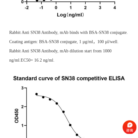
Rabbit Anti SN38 Antibody, mAb binds with BSA-SN38 conjugate.
Coating antigen: BSA-SN38 conjugate, 1 µg/ml，100 µl/well.
Rabbit Anti SN38 Antibody, mAb dilution start from 1000
ng/ml.EC50= 16.2 ng/ml.