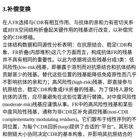
3.补偿变换
在人FR选择与CDR有相互作用、与抗体的亲和力有密切关系
或对FR空间结构折叠起关键作用的残基进行改变，以补偿完
全的CDR移植。
立体结构数据和同源性分析表明：在抗原结合、稳定CDR构
象、FR折叠(内部堆积)这几个方面而言，构成抗体FR的残基
并不具有相同的重要性。以此为依据将这些残基分成3类：低
风险性(low-risk)残基，即暴露于溶剂而对抗原结合和抗体结构
贡献甚少的残基。替代这些位置的残基能降低免疫原性而几乎
不影响抗体的亲和力；高风险性(high-risk)残基，即直接参与
抗原结合、稳定CDR构象或FR折叠的残基。为了保持人源化
抗体的活性，应尽量避免在这些位置进行替换。对中度风险性
(moderate-risk)残基应谨慎从事。FR中的高风险性残基和某些
中度风险性残基，通称为非CDR区补充调控残基(non-CDR
complementarity modulating residues)。它们散布于线性序列的不
同位置，为每个CDR回折(loop)提供了合适的”平台”。其形状
和侧链大小协同决定CDR的基本构象，并影响其抗原结合的