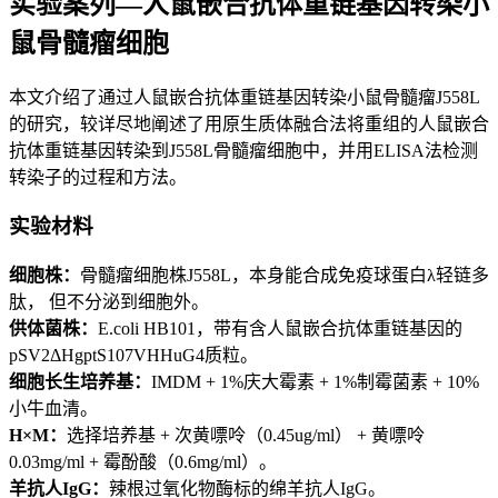
实验案列—人鼠嵌合抗体重链基因转染小
鼠骨髓瘤细胞
本文介绍了通过人鼠嵌合抗体重链基因转染小鼠骨髓瘤J558L
的研究，较详尽地阐述了用原生质体融合法将重组的人鼠嵌合
抗体重链基因转染到J558L骨髓瘤细胞中，并用ELISA法检测
转染子的过程和方法。
实验材料
细胞株：
骨髓瘤细胞株J558L，本身能合成免疫球蛋白λ轻链多
肽， 但不分泌到细胞外。
供体菌株：
E.coli HB101，带有含人鼠嵌合抗体重链基因的
pSV2ΔHgptS107VHHuG4质粒。
细胞长生培养基：
IMDM + 1%庆大霉素 + 1%制霉菌素 + 10%
小牛血清。
H×M：
选择培养基 + 次黄嘌呤（0.45ug/ml） + 黄嘌呤
0.03mg/ml + 霉酚酸（0.6mg/ml）。
羊抗人IgG：
辣根过氧化物酶标的绵羊抗人IgG。