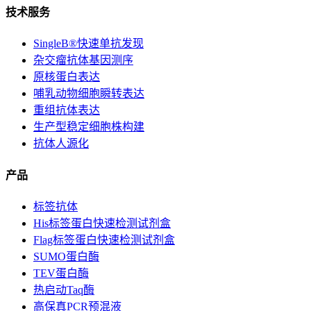
技术服务
SingleB®快速单抗发现
杂交瘤抗体基因测序
原核蛋白表达
哺乳动物细胞瞬转表达
重组抗体表达
生产型稳定细胞株构建
抗体人源化
产品
标签抗体
His标签蛋白快速检测试剂盒
Flag标签蛋白快速检测试剂盒
SUMO蛋白酶
TEV蛋白酶
热启动Taq酶
高保真PCR预混液