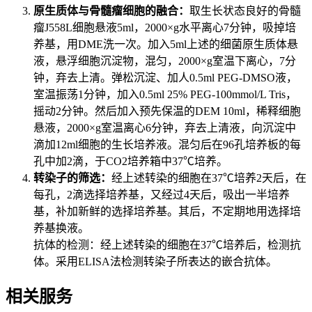
原生质体与骨髓瘤细胞的融合：
取生长状态良好的骨髓
瘤J558L细胞悬液5ml，2000×g水平离心7分钟，吸掉培
养基，用DME洗一次。加入5ml上述的细菌原生质体悬
液，悬浮细胞沉淀物，混匀，2000×g室温下离心，7分
钟，弃去上清。弹松沉淀、加人0.5ml PEG-DMSO液，
室温振荡1分钟，加入0.5ml 25% PEG-100mmol/L Tris，
摇动2分钟。然后加入预先保温的DEM 10ml，稀释细胞
悬液，2000×g室温离心6分钟，弃去上清液，向沉淀中
滴加12ml细胞的生长培养液。混匀后在96孔培养板的每
孔中加2滴，于CO2培养箱中37℃培养。
转染子的筛选：
经上述转染的细胞在37℃培养2天后，在
每孔，2滴选择培养基，又经过4天后，吸出一半培养
基，补加新鲜的选择培养基。其后，不定期地用选择培
养基换液。
抗体的检测：经上述转染的细胞在37℃培养后，检测抗
体。采用ELISA法检测转染子所表达的嵌合抗体。
相关服务