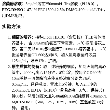
溶菌酶溶液：
5mg/ml溶在250mmol/L Tris溶液（PH 8.0）。
PEG-DMSO：
47.1% PEG1500-12.5% DMSO-100mmol/L Tris，
用DME配制。
实验方法
细菌的培养：
接种E.coli HB101（含质粒）于LB液体培
养基中， 含50ug/ml的氨基苄青霉素，37℃ 振荡培养过
夜。第二天以1010接种量接于100ml LB培养基中，37℃
振荡培养至OD 600达到0.5，加人氯霉素至终浓度
125ug/ml，培养12h，扩增。
原生质体的制备：
取上述培养的细菌，加到灭菌的离心
管中，4000×g离心15分钟，取沉淀，按每个OD600加
10ml蔗糖一溶菌酶溶液使其终浓度分别为2%和
0.5mg/ml，轻轻摇动，置冰上5分钟，加入2ml冷的
250mmol/L EDTA（PH8.0）轻轻旋动，37℃，保持8分
钟30秒。然后分四次加入40ml的10%超纯蔗糖-10mmol/L
MgCl2-DME（5ml，5ml，10ml，20ml）室温放置30分
钟， 备用。