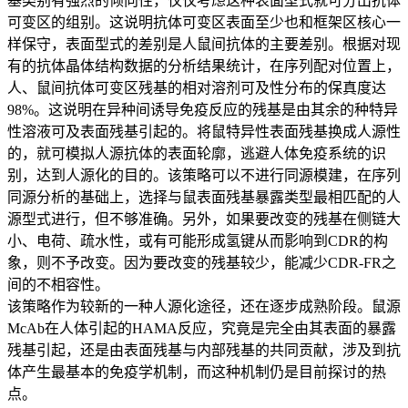
基类别有强烈的倾向性，仅仅考虑这种表面型式就可分出抗体
可变区的组别。这说明抗体可变区表面至少也和框架区核心一
样保守，表面型式的差别是人鼠间抗体的主要差别。根据对现
有的抗体晶体结构数据的分析结果统计，在序列配对位置上，
人、鼠间抗体可变区残基的相对溶剂可及性分布的保真度达
98%。这说明在异种间诱导免疫反应的残基是由其余的种特异
性溶液可及表面残基引起的。将鼠特异性表面残基换成人源性
的，就可模拟人源抗体的表面轮廓，逃避人体免疫系统的识
别，达到人源化的目的。该策略可以不进行同源模建，在序列
同源分析的基础上，选择与鼠表面残基暴露类型最相匹配的人
源型式进行，但不够准确。另外，如果要改变的残基在侧链大
小、电荷、疏水性，或有可能形成氢键从而影响到CDR的构
象，则不予改变。因为要改变的残基较少，能减少CDR-FR之
间的不相容性。
该策略作为较新的一种人源化途径，还在逐步成熟阶段。鼠源
McAb在人体引起的HAMA反应，究竟是完全由其表面的暴露
残基引起，还是由表面残基与内部残基的共同贡献，涉及到抗
体产生最基本的免疫学机制，而这种机制仍是目前探讨的热
点。