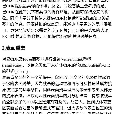
鼠CDR提供最类似的环境。总之，同源替换主要考虑的是，
鼠CDR在此背景下有类似的折叠环境，从而可保持原来的构
象。同样需要分子模建来提供CDR移植后可能或缺的FR关键
残基的信息。同源替换的优点是，能减少需要更改的氨基酸数
目，更好地保持CDR需要的空间环境；不足的是选择的人源
FR可能并无结构数据，不能提供有效的关键残基信息。
2.表面重塑
对鼠CDR及FR表面残基进行镶饰(veneering)或重塑
(resurfacing)，以使之类似于人抗体CDR的轮廓(profile)或人FR
的型式(pattern)。
表面重塑途径的一个前提是，鼠McAb可变区的免疫原性起源
于它的表面残基。因为残基的运动性和溶液可及性是其成为抗
原决定簇的基本条件，因此表面残基理应携带全部或绝大部分
的抗原表位。溶液可及性表面残基的划分标准是—构成该残基
的全部原子的30%以上是溶剂可及的。尽管人、鼠间抗体可变
区表面暴露残基的精确型式有差别，但大多数的表面位置的残