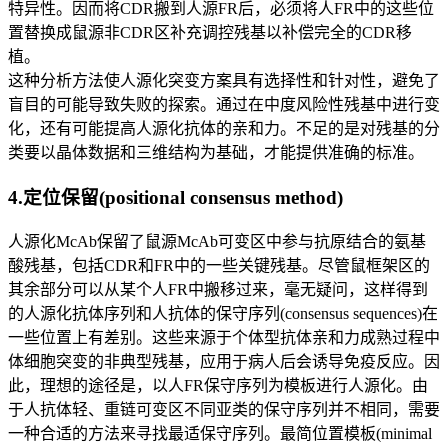
特异性。因而将CDR搬到人源FR后，必须将人FR中的这些位
置替换成鼠源非CDR区补充调控残基以补偿完全的CDR移
植。
这种分析方法使人源化突变方案具有选择性和针对性，避免了
盲目的可能导致失败的探索。通过在中度风险性残基中进行变
化，还有可能提高人源化抗体的亲和力。不足的是对残基的分
类要以晶体数据和三维结构为基础，才能提供准确的标准。
4.定位保留(positional consensus method)
人源化McAb保留了鼠源McAb可变区中参与抗原结合的氨基
酸残基，包括CDR和FR中的一些关键残基。尽管鼠框架区的
其余部分可以从某个人FR中搬移过来，毫无疑问，这样得到
的人源化抗体序列和人抗体的保守序列(consensus sequences)在
一些位置上有差别。这些来源于个体型抗体亲和力成熟过程中
体细胞突变的非典型残基，应用于病人后会诱导免疫反应。因
此，理想的途径是，以人FR保守序列为模板进行人源化。由
于人抗体轻、重链可变区不同亚类的保守序列并不相同，需要
一种合适的方法来寻找最适保守序列。最简位置模板(minimal