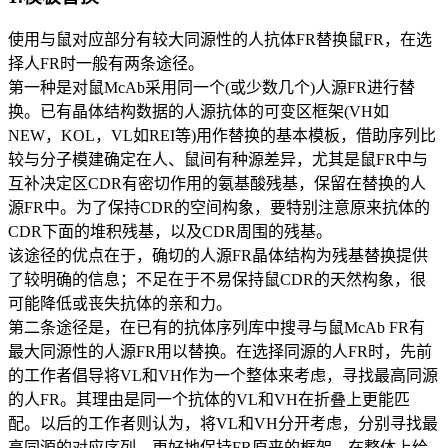
使用与鼠对应部分有较大同源性的人抗体FR替换鼠FR，在选
择人FR时一般有两条途径。
第一种是对鼠McAb采用同一个(或少数几个)人源FR进行替
换。已有晶体结构数据的人源抗体的可变区框架(VH如
NEW，KOL，VL如REI等)用作替换的基本模板，借助序列比
较与分子模建确定在人、鼠间有种源差异，尤其是鼠FR中与
互补决定区CDR有密切作用的氨基酸残基，保留在替换的人
源FR中。为了保持CDR的空间构象，要特别注意原来抗体的
CDR下面的堆积残基，以及CDR周围的残基。
该途径的优点在于，确切的人源FR晶体结构为残基替换提供
了较明确的信息；不足在于不易保持鼠CDR的天然构象，很
可能降低或丧失抗体的亲和力。
第二条途径是，在已有的抗体序列库中搜寻与鼠McAb FR有
最大同源性的人源FR用以替换。在选择同源的人FR时，先前
的工作者倡导将VL和VH作为一个整体来考虑，寻找最高同源
的人FR。其理由是同一个抗体的VL和VH在折叠上更能匹
配。以后的工作者则认为，将VL和VH分开考虑，分别寻找最
高同源的对应序列，更好地保持FR原来的框架，在整体上给