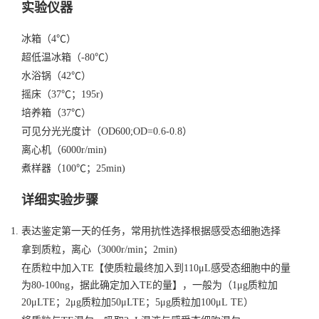
实验仪器
冰箱（4℃）
超低温冰箱（-80℃）
水浴锅（42℃）
摇床（37℃；195r)
培养箱（37℃）
可见分光光度计（OD600;OD=0.6-0.8）
离心机（6000r/min)
煮样器（100℃；25min)
详细实验步骤
表达鉴定第一天的任务，常用抗性选择根据感受态细胞选择
拿到质粒，离心（3000r/min；2min)
在质粒中加入TE【使质粒最终加入到110μL感受态细胞中的量
为80-100ng，据此确定加入TE的量】，一般为（1μg质粒加
20μLTE；2μg质粒加50μLTE；5μg质粒加100μL TE）