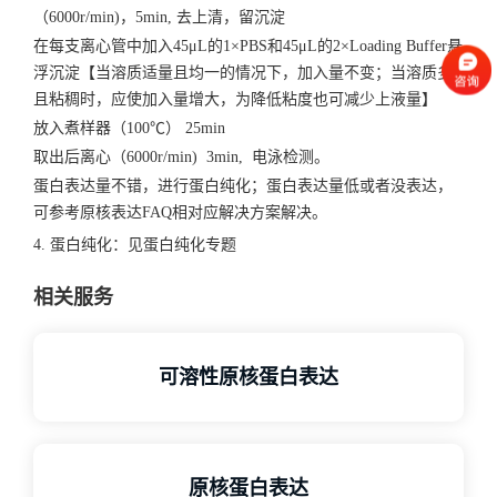
（6000r/min)，5min, 去上清，留沉淀
在每支离心管中加入45μL的1×PBS和45μL的2×Loading Buffer悬
浮沉淀【当溶质适量且均一的情况下，加入量不变；当溶质多
且粘稠时，应使加入量增大，为降低粘度也可减少上液量】
放入煮样器（100℃） 25min
取出后离心（6000r/min) 3min, 电泳检测。
蛋白表达量不错，进行蛋白纯化；蛋白表达量低或者没表达，
可参考
原核表达FAQ
相对应解决方案解决。
4. 蛋白纯化：见蛋白纯化专题
相关服务
可溶性原核蛋白表达
原核蛋白表达