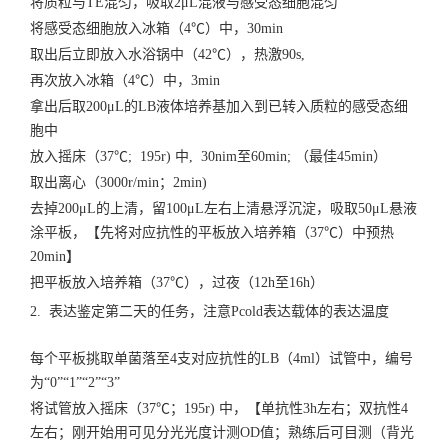
将质粒与TE混匀，吸取2μL混液与感受态细胞混匀
将感受态细胞放入冰箱（4℃）中，30min
取出后立即放入水浴锅中（42℃），热激90s,
再次放入冰箱（4℃）中，3min
拿出后取200μL的LB液体培养基加入到已转入质粒的感受态细
胞中
放入摇床（37℃; 195r) 中, 30nim至60min; （最佳45min）
取出离心（3000r/min；2min)
去掉200μL的上清，留100μL左右上清悬浮沉淀，吸取50μL悬液
涂平板，【先将对应抗性的平板放入培养箱（37℃）中预热
20min】
把平板放入培养箱（37℃），过夜（12h至16h）
2. 表达鉴定第二天的任务，注意Pcold表达载体的表达温度
每个平板挑取单菌落至4支对应抗性的LB（4ml）试管中，编号
为“0”“1”“2”“3”
将试管放入摇床（37℃；195r) 中，【单抗性3h左右；双抗性4
左右；刚开始用可见分光光度计测OD值；熟练后可目测（背光