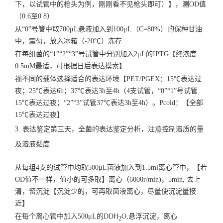
下，以试管中的枪头为例，刚刚看不见枪头即可）】，测OD值
（0.6至0.8）
从“0”号管中取700μL悬液加入到100μL（C=80%）的保种甘油
中，震匀，放入冰箱（-20℃）冻存
在每组菌的“1”“2”“3”号试管中分别加入2μL的IPTG【终浓度
0.5mM最适，可根据日后表达摸索】
视不同的载体选择适合的表达环境【PET/PGEX：15℃表达过
夜；25℃表达6h；37℃表达3h至4h（4支试管，“0”“1”号试管
15℃表达过夜；“2”“3”试管37℃表达3h至4h）。Pcold：【全部
15℃表达过夜】
3. 表达鉴定第三天，全菌的表达鉴定分析，注意控制溶质的量
及溶液黏度
从每组4支的试管中均取500μL菌液加入到1.5ml离心管中，【若
OD值不一样，值小的可多取】离心（6000r/min)，5min, 去上
清，留沉淀【沉淀少的，可再取菌液离心，尽量使沉淀量接
近】
在每个离心管中加入500μL的DDH
O,悬浮沉淀，离心
2