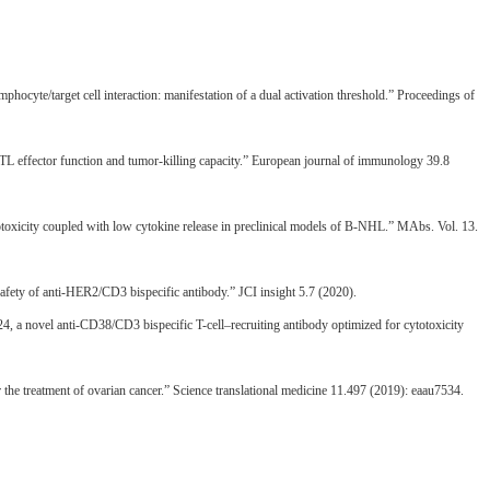
phocyte/target cell interaction: manifestation of a dual activation threshold.” Proceedings of
TL effector function and tumor‐killing capacity.” European journal of immunology 39.8
toxicity coupled with low cytokine release in preclinical models of B-NHL.” MAbs. Vol. 13.
nd safety of anti-HER2/CD3 bispecific antibody.” JCI insight 5.7 (2020).
4, a novel anti-CD38/CD3 bispecific T-cell–recruiting antibody optimized for cytotoxicity
 the treatment of ovarian cancer.” Science translational medicine 11.497 (2019): eaau7534.