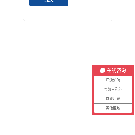
在线咨询
江浙沪皖
鲁赣吉海外
京粤川豫
其他区域