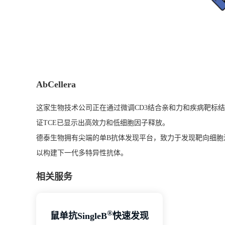
AbCellera
这家生物技术公司正在通过微调CD3结合亲和力和疾病靶标结
证TCE已显示出高效力和低细胞因子释放。
德泰生物拥有尖端的单B抗体发现平台，致力于发现靶向细胞溶解效应细
以构建下一代多特异性抗体。
相关服务
®
鼠单抗SingleB
快速发现