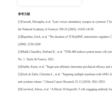
参考文献
[1]Faroudi, Mustapha, et al. “Lytic versus stimulatory synapse in cytotoxic T lym
the National Academy of Sciences 100.24 (2003): 14145-14150.
[2]Riquelme, Erick, et al. “The duration of TCR/pMHC interactions regulates C
(2009): 2259-2269.
[3]Malik-Chaudhry, Harbani K., et al. “TNB-486 induces potent tumor cell cyto
No. 1. Taylor & Francis, 2021.
[4]Staflin, Karin, et al. “Target arm affinities determine preclinical efficacy a
[5]Zuch de Zafra, Christina L., et al. “Targeting multiple myeloma with AMG 42
and cytokine release.” Clinical Cancer Research 25.13 (2019): 3921-3933.
[6]Crawford, Alison, et al. “A Mucin 16 bispecific T cell–engaging antibody for