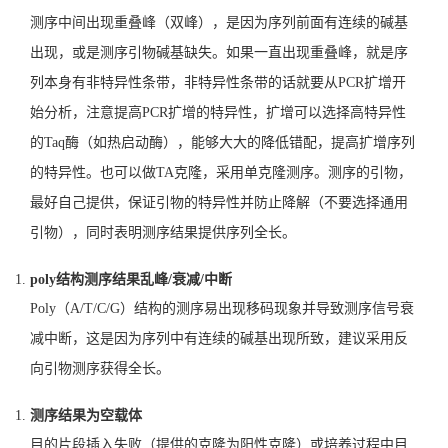
测序中间出现重叠峰（双峰），是因为序列前面有连续的碱基
出现，或是测序引物碱基缺失。如果一直出现重叠峰，就是序
列本身有非特异性条带，非特异性条带的话就要从PCR扩增开
始分析，注意
提高PCR扩增的特异性
，扩增可以选择高特异性
的Taq酶（如
热启动酶
），能够大大的降低错配，提高扩增序列
的特异性。也可以做TA克隆，采用单克隆测序。测序的引物，
最好自己提供，保证引物的特异性并防止降解（不要选择通用
引物），同时表明测序结果提供序列全长。
poly结构测序结果乱峰/衰减/中断
Poly（A/T/C/G）结构的测序易出现移码现象并导致测序信号衰
减中断，这是因为序列中有连续的碱基出现所致，建议采用反
向引物测序获得全长。
测序结果为空载体
目的片段插入失败（提供的克隆为阳性克隆）或培养过程中目