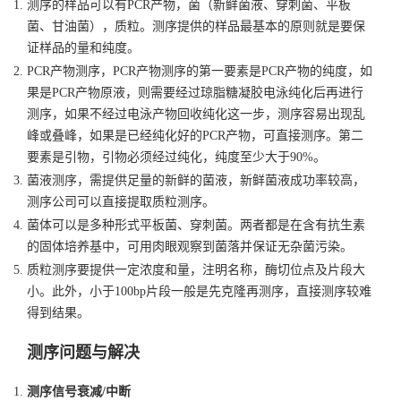
测序的样品可以有PCR产物，菌（新鲜菌液、穿刺菌、平板
菌、甘油菌），质粒。测序提供的样品最基本的原则就是要保
证样品的量和纯度。
PCR产物测序，PCR产物测序的第一要素是PCR产物的纯度，如
果是PCR产物原液，则需要经过
琼脂糖凝胶电泳
纯化后再进行
测序，如果不经过电泳产物回收纯化这一步，测序容易出现乱
峰或叠峰，如果是已经纯化好的PCR产物，可直接测序。第二
要素是引物，引物必须经过纯化，纯度至少大于90%。
菌液测序，需提供足量的新鲜的菌液，新鲜菌液成功率较高，
测序公司可以直接提取质粒测序。
菌体可以是多种形式平板菌、穿刺菌。两者都是在含有抗生素
的固体培养基中，可用肉眼观察到菌落并保证无杂菌污染。
质粒测序要提供一定浓度和量，注明名称，酶切位点及片段大
小。此外，小于100bp片段一般是先克隆再测序，直接测序较难
得到结果。
测序问题与解决
测序信号衰减/中断