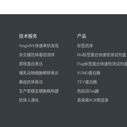
技术服务
产品
SingleB®快速单抗发现
标签抗体
杂交瘤抗体基因测序
His标签蛋白快速检测试剂盒
原核蛋白表达
Flag标签蛋白快速检测试剂
哺乳动物细胞瞬转表达
SUMO蛋白酶
重组抗体表达
TEV蛋白酶
生产型稳定细胞株构建
热启动Taq酶
抗体人源化
高保真PCR预混液