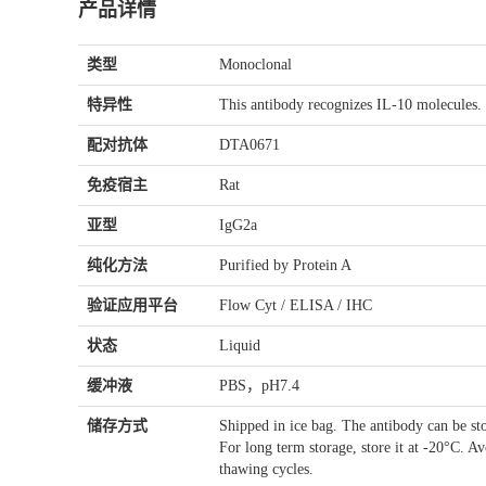
产品详情
类型
Monoclonal
特异性
This antibody recognizes IL-10 molecules.
配对抗体
DTA0671
免疫宿主
Rat
亚型
IgG2a
纯化方法
Purified by Protein A
验证应用平台
Flow Cyt / ELISA / IHC
状态
Liquid
缓冲液
PBS，pH7.4
储存方式
Shipped in ice bag. The antibody can be st
For long term storage, store it at -20°C. A
thawing cycles.