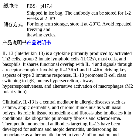
缓冲液
PBS，pH7.4
Shipped in ice bag. The antibody can be stored for 1-2
weeks at 2 -8°C.
For long term storage, store it at -20°C. Avoid repeated
储存方式
freezing and
thawing cycles.
产品说明书
产品说明书
IL-13 (Interleukin-13) is a cytokine primarily produced by activated
Th2 cells, group 2 innate lymphoid cells (ILC2s), mast cells, and
basophils. It shares functional overlap with IL-4 and signals through
a receptor complex involving IL-13Rα1 and IL-4Rα, driving key
aspects of type 2 immune responses. IL-13 promotes B-cell class
switching to IgE, mucus hypersecretion, airway
hyperresponsiveness, and alternative activation of macrophages (M2
polarization).
Clinically, IL-13 is a central mediator in allergic diseases such as
asthma, atopic dermatitis, and chronic rhinosinusitis with nasal
polyps. Its role in tissue remodeling and fibrosis also implicates it in
conditions like idiopathic pulmonary fibrosis and scleroderma.
Therapeutic monoclonal antibodies targeting IL-13 have been
developed for asthma and atopic dermatitis, underscoring its
importance as a therapeutic target in type 2 inflammation and