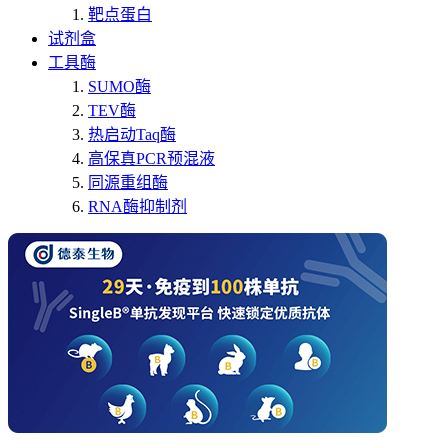
靶点蛋白
试剂盒
工具酶
SUMO酶
TEV酶
热启动Taq酶
高保真PCR预混液
同源重组酶
RNA酶抑制剂