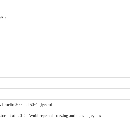
 pAb
Proclin 300 and 50% glycerol.
store it at -20°C. Avoid repeated freezing and thawing cycles.