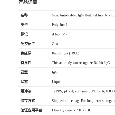
产品详情
名称
Goat Anti-Rabbit IgG(H&L)[iFluor 647],
类型
Polyclonal
标记
iFluor 647
免疫宿主
Goat
免疫原
Rabbit IgG (H&L)
特异性
This antibody can recognize Rabbit IgG.
亚型
IgG
状态
Liquid
缓冲液
1×PBS, pH7.4, containing 1% BSA, 0.03% 
储存方式
Shipped in ice bag. For long term storage, 
验证应用平台
Flow Cytometry / IF / IHC