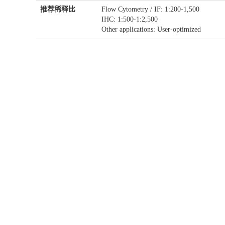
推荐稀释比
Flow Cytometry / IF: 1:200-1,500
IHC: 1:500-1:2,500
Other applications: User-optimized