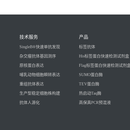
技术服务
产品
SingleB®快速单抗发现
标签抗体
杂交瘤抗体基因测序
His标签蛋白快速检测试剂盒
原核蛋白表达
Flag标签蛋白快速检测试剂
哺乳动物细胞瞬转表达
SUMO蛋白酶
重组抗体表达
TEV蛋白酶
生产型稳定细胞株构建
热启动Taq酶
抗体人源化
高保真PCR预混液