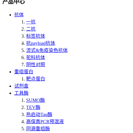
产品中心
抗体
一抗
二抗
标签抗体
抗payload抗体
流式&免疫染色抗体
驼科抗体
阴性对照
重组蛋白
靶点蛋白
试剂盒
工具酶
SUMO酶
TEV酶
热启动Taq酶
高保真PCR预混液
同源重组酶