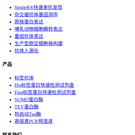
SingleB®快速单抗发现
杂交瘤抗体基因测序
原核蛋白表达
哺乳动物细胞瞬转表达
重组抗体表达
生产型稳定细胞株构建
抗体人源化
产品
标签抗体
His标签蛋白快速检测试剂盒
Flag标签蛋白快速检测试剂盒
SUMO蛋白酶
TEV蛋白酶
热启动Taq酶
高保真PCR预混液