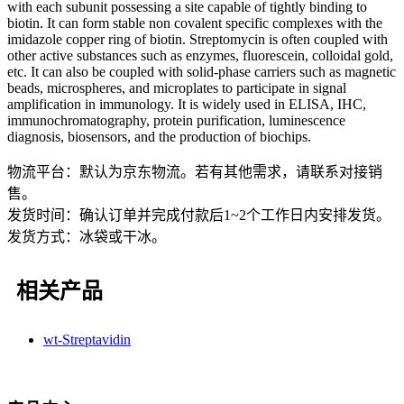
with each subunit possessing a site capable of tightly binding to
biotin. It can form stable non covalent specific complexes with the
imidazole copper ring of biotin. Streptomycin is often coupled with
other active substances such as enzymes, fluorescein, colloidal gold,
etc. It can also be coupled with solid-phase carriers such as magnetic
beads, microspheres, and microplates to participate in signal
amplification in immunology. It is widely used in ELISA, IHC,
immunochromatography, protein purification, luminescence
diagnosis, biosensors, and the production of biochips.
物流平台：默认为京东物流。若有其他需求，请联系对接销
售。
发货时间：确认订单并完成付款后1~2个工作日内安排发货。
发货方式：冰袋或干冰。
相关产品
wt-Streptavidin