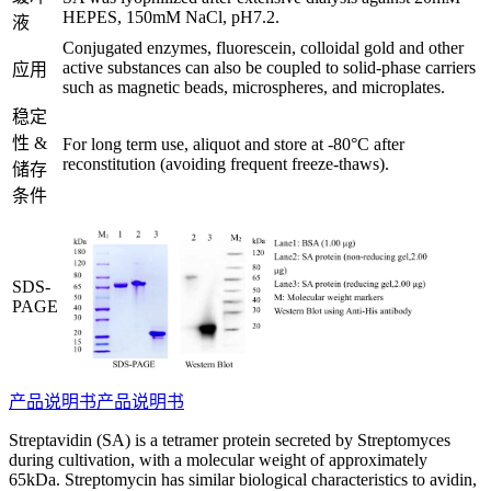
HEPES, 150mM NaCl, pH7.2.
液
Conjugated enzymes, fluorescein, colloidal gold and other
active substances can also be coupled to solid-phase carriers
应用
such as magnetic beads, microspheres, and microplates.
稳定
性 &
For long term use, aliquot and store at -80°C after
reconstitution (avoiding frequent freeze-thaws).
储存
条件
SDS-
PAGE
产品说明书
产品说明书
Streptavidin (SA) is a tetramer protein secreted by Streptomyces
during cultivation, with a molecular weight of approximately
65kDa. Streptomycin has similar biological characteristics to avidin,