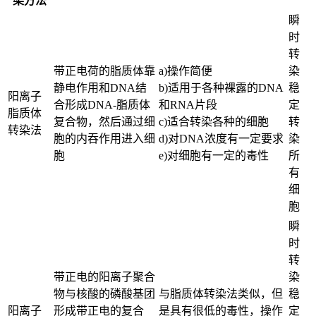
染方法
瞬
时
转
带正电荷的脂质体靠
a)操作简便
染
静电作用和DNA结
b)适用于各种裸露的DNA
稳
阳离子
合形成DNA-脂质体
和RNA片段
定
脂质体
复合物，然后通过细
c)适合转染各种的细胞
转
转染法
胞的内吞作用进入细
d)对DNA浓度有一定要求
染
胞
e)对细胞有一定的毒性
所
有
细
胞
瞬
时
转
带正电的阳离子聚合
染
物与核酸的磷酸基团
与脂质体转染法类似，但
稳
阳离子
形成带正电的复合
是具有很低的毒性，操作
定