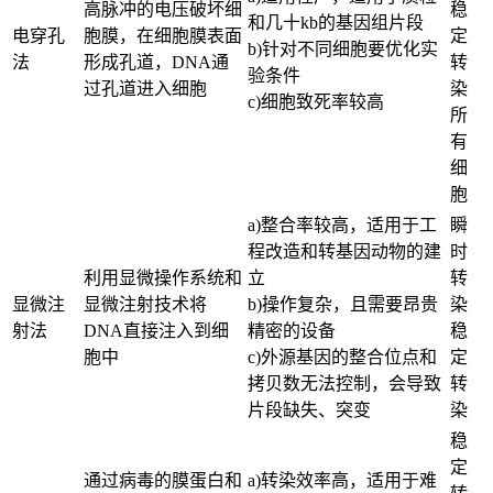
高脉冲的电压破坏细
稳
和几十kb的基因组片段
电穿孔
胞膜，在细胞膜表面
定
b)针对不同细胞要优化实
法
形成孔道，DNA通
转
验条件
过孔道进入细胞
染
c)细胞致死率较高
所
有
细
胞
a)整合率较高，适用于工
瞬
程改造和转基因动物的建
时
利用显微操作系统和
立
转
显微注
显微注射技术将
b)操作复杂，且需要昂贵
染
射法
DNA直接注入到细
精密的设备
稳
胞中
c)外源基因的整合位点和
定
拷贝数无法控制，会导致
转
片段缺失、突变
染
稳
定
通过病毒的膜蛋白和
a)转染效率高，适用于难