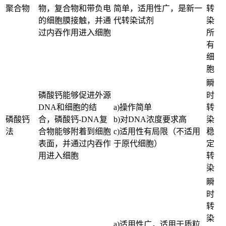
聚合物
物，复合物和带负电
简单，适用性广，是新一
转
的细胞膜接触，并通
代转染试剂
染
过内吞作用进入细胞
所
有
细
胞
瞬
磷酸钙能够促进外源
时
DNA和细胞的结
a)操作简单
转
磷酸钙
合，磷酸钙-DNA复
b)对DNA浓度要求高
染
法
合物能够附着到细胞
c)适用性有局限（不适用
稳
表面，并通过内吞作
于原代细胞）
定
用进入细胞
转
染
瞬
时
转
染
a)适用性广，适用于质粒