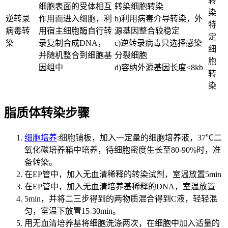
转
细胞表面的受体相互
转染细胞转染
染
逆转录
作用而进入细胞，利
b)利用病毒介导转染，外
特
病毒转
用宿主细胞酶自行转
源基因整合较稳定
定
染
录复制合成DNA，
c)逆转录病毒只选择感染
细
并随机整合到细胞基
分裂细胞
胞
因组中
d)容纳外源基因长度<8kb
转
染
脂质体转染步骤
细胞培养
:细胞铺板，加入一定量的细胞培养液，37℃二
氧化碳培养箱中培养，待细胞密度生长至80-90%时，准
备转染。
在EP管中，加入无血清稀释的转染试剂，室温放置5min
在EP管中，加入无血清培养基稀释的DNA，室温放置
5min，并将二三步得到的两物质混合得到C液，轻轻混
匀，室温下放置15-30min。
用无血清培养基将细胞洗涤两次，在细胞中加入适量的