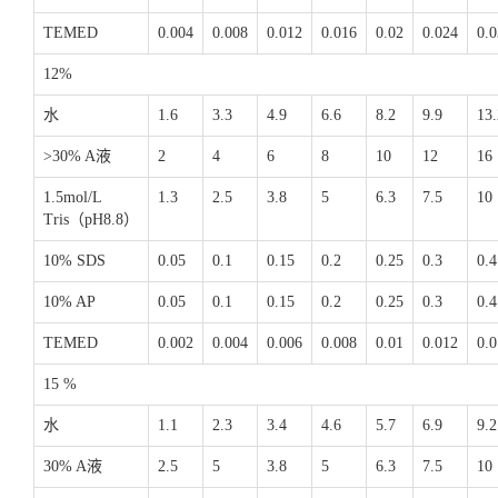
TEMED
0.004
0.008
0.012
0.016
0.02
0.024
0.
12%
水
1.6
3.3
4.9
6.6
8.2
9.9
13.
>30% A液
2
4
6
8
10
12
16
1.5mol/L
1.3
2.5
3.8
5
6.3
7.5
10
Tris（pH8.8）
10% SDS
0.05
0.1
0.15
0.2
0.25
0.3
0.4
10% AP
0.05
0.1
0.15
0.2
0.25
0.3
0.4
TEMED
0.002
0.004
0.006
0.008
0.01
0.012
0.
15 %
水
1.1
2.3
3.4
4.6
5.7
6.9
9.2
30% A液
2.5
5
3.8
5
6.3
7.5
10