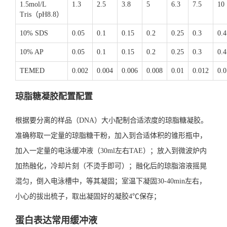
1.5mol/L
1.3
2.5
3.8
5
6.3
7.5
10
Tris（pH8.8）
10% SDS
0.05
0.1
0.15
0.2
0.25
0.3
0.4
10% AP
0.05
0.1
0.15
0.2
0.25
0.3
0.4
TEMED
0.002
0.004
0.006
0.008
0.01
0.012
0.
琼脂糖凝胶配置配置
根据要分离的样品（DNA）大小配制合适浓度的琼脂糖凝胶。
准确称取一定量的琼脂糖干粉，加入到合适体积的锥形瓶中，
加入一定量的电泳缓冲液（30ml左右TAE）；放入到微波炉内
加热融化，冷却片刻（不烫手即可）；融化后的琼脂溶液摇晃
混匀，倒入电泳槽中，等其凝固；室温下凝固30-40min左右，
小心的拔出梳子，取出凝固好的凝胶4℃保存；
蛋白表达常用缓冲液